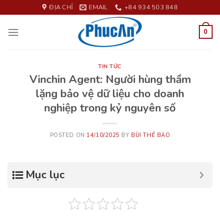
Skip
ĐỊA CHỈ
EMAIL
+84 934 503 848
to
content
0
TIN TỨC
Vinchin Agent: Người hùng thầm
lặng bảo vệ dữ liệu cho doanh
nghiệp trong kỷ nguyên số
POSTED ON
14/10/2025
BY
BÙI THẾ BẢO
Mục lục