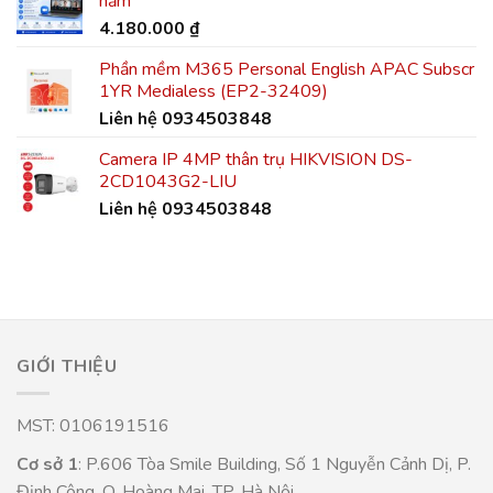
năm
4.180.000
₫
Phần mềm M365 Personal English APAC Subscr
1YR Medialess (EP2-32409)
Liên hệ 0934503848
Camera IP 4MP thân trụ HIKVISION DS-
2CD1043G2-LIU
Liên hệ 0934503848
GIỚI THIỆU
MST: 0106191516
Cơ sở 1
: P.606 Tòa Smile Building, Số 1 Nguyễn Cảnh Dị, P.
Định Công, Q. Hoàng Mai, TP. Hà Nội