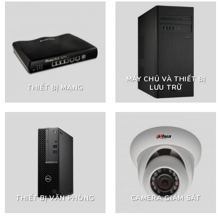
MÁY CHỦ VÀ THIẾT BỊ
THIẾT BỊ MẠNG
LƯU TRỮ
THIẾT BỊ VĂN PHÒNG
CAMERA GIÁM SÁT