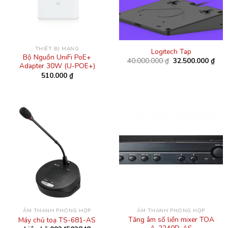
THIẾT BỊ MẠNG
Logitech Tap
Bộ Nguồn UniFi PoE+
Giá
Giá
40.000.000
₫
32.500.000
₫
Adapter 30W (U-POE+)
gốc
hiện
là:
tại
510.000
₫
40.000.000 ₫.
là:
32.5
ÂM THANH PHÒNG HỌP
ÂM THANH PHÒNG HỌP
Tăng âm số liền mixer TOA
Máy chủ toạ TS-681-AS