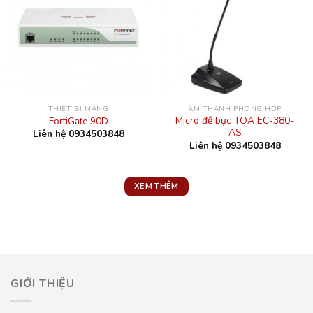
THIẾT BỊ MẠNG
ÂM THANH PHÒNG HỌP
Micro để bục TOA EC-380-
FortiGate 90D
AS
Liên hệ 0934503848
Liên hệ 0934503848
XEM THÊM
GIỚI THIỆU