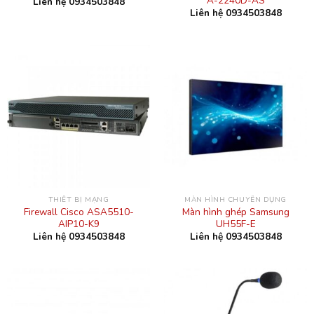
A-2240D-AS
Liên hệ 0934503848
Liên hệ 0934503848
THIẾT BỊ MẠNG
MÀN HÌNH CHUYÊN DỤNG
Firewall Cisco ASA5510-
Màn hình ghép Samsung
AIP10-K9
UH55F-E
Liên hệ 0934503848
Liên hệ 0934503848