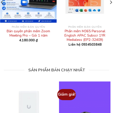
PHẦN MỀM BẢN QUYỀN
PHẦN MỀM BẢN QUYỀN
Bản quyền phần mềm Zoom
Phần mềm M365 Personal
Meeting Pro – Gói 1 năm
English APAC Subscr 1YR
Medialess (EP2-32409)
4.180.000
₫
Liên hệ 0934503848
SẢN PHẨM BÁN CHẠY NHẤT
Giảm giá!