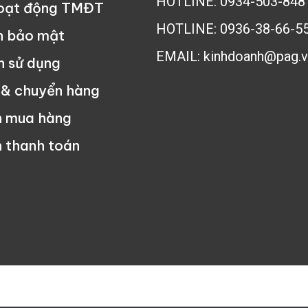
HOTLINE: 0934-503-848
hoạt động TMĐT
HOTLINE: 0936-38-66-5
h bảo mật
EMAIL: kinhdoanh@pag.v
n sử dụng
 & chuyển hàng
n mua hàng
 thanh toán
ng Nghệ Phúc An - All rights reserved - Tư vấn mua hàng:
0934