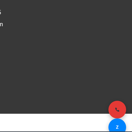
5
n
- Email:
Z
503848
kinhdoanh@pag.vn