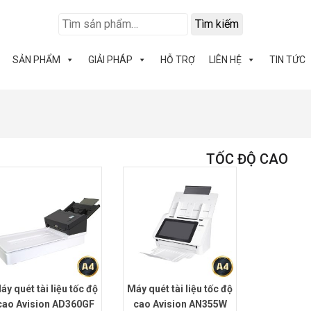
Tìm kiếm
SẢN PHẨM
GIẢI PHÁP
HỖ TRỢ
LIÊN HỆ
TIN TỨC
TỐC ĐỘ CAO
áy quét tài liệu tốc độ
Máy quét tài liệu tốc độ
cao Avision AD360GF
cao Avision AN355W