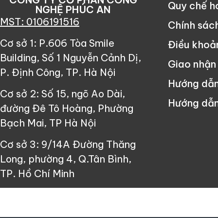
Quy chế 
NGHỆ PHÚC AN
MST: 0106191516
Chính sác
Cơ sở 1: P.606 Tòa Smile
Điều khoả
Building, Số 1 Nguyễn Cảnh Dị,
Giao nhận
P. Định Công, TP. Hà Nội
Hướng dẫ
Cơ sở 2: Số 15, ngõ Ao Dài,
Hướng dẫn
đường Đê Tô Hoàng, Phường
Bạch Mai, TP Hà Nội
Cơ sở 3: 9/14A Đường Thăng
Long, phường 4, Q.Tân Bình,
TP. Hồ Chí Minh
Since ©2013 Công Ty Cổ Phần Cô