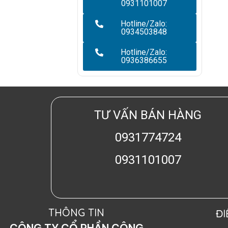
0931101007
Hotline/Zalo:
0934503848
Hotline/Zalo:
0936386655
TƯ VẤN BÁN HÀNG
0931774724
0931101007
THÔNG TIN
Đ
CÔNG TY CỔ PHẦN CÔNG