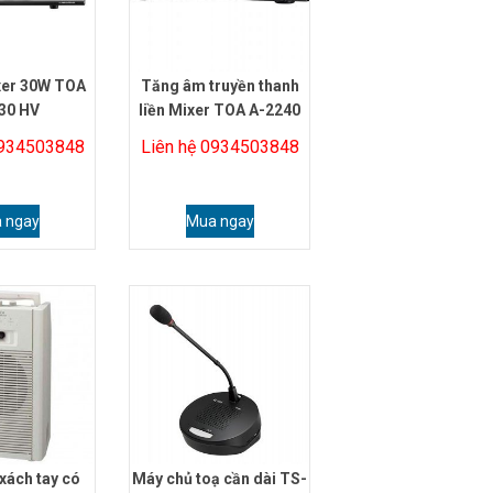
xer 30W TOA
Tăng âm truyền thanh
30 HV
liền Mixer TOA A-2240
0934503848
Liên hệ 0934503848
 ngay
Mua ngay
xách tay có
Máy chủ toạ cần dài TS-