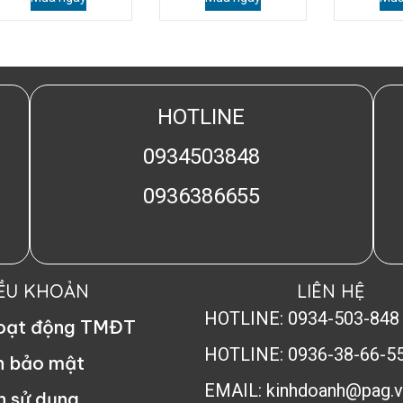
HOTLINE
0934503848
0936386655
IỀU KHOẢN
LIÊN HỆ
HOTLINE: 0934-503-848
hoạt động TMĐT
HOTLINE: 0936-38-66-5
h bảo mật
EMAIL: kinhdoanh@pag.v
n sử dụng