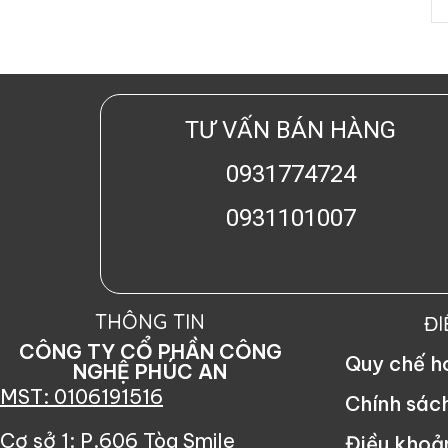
TƯ VẤN BÁN HÀNG
0931774724
0931101007
THÔNG TIN
Đ
CÔNG TY CỔ PHẦN CÔNG
Quy chế 
NGHỆ PHÚC AN
MST: 0106191516
Chính sác
Cơ sở 1: P.606 Tòa Smile
Điều khoả