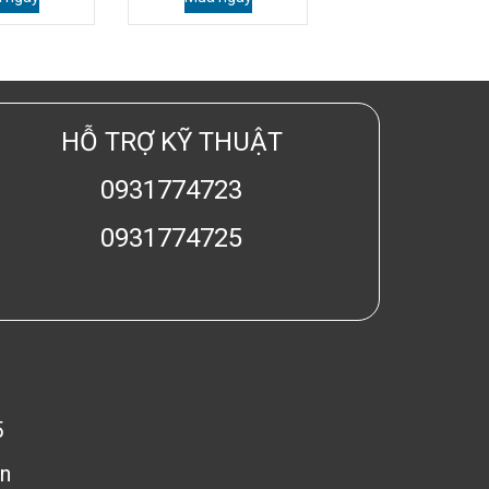
HỖ TRỢ KỸ THUẬT
0931774723
0931774725
5
n