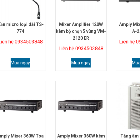
ần micro loại dài TS-
Mixer Amplifier 120W
Amply Mi
774
kèm bộ chọn 5 vùng VM-
A-2
2120 ER
Liên hệ 0934503848
Liên hệ 
Liên hệ 0934503848
Mua ngay
Mua ngay
Mua
mply Mixer 360W Toa
Amply Mixer 360W kèm
Tăng âm 