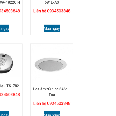
 WA-1822C H
681L-AS
0934503848
Liên hệ 0934503848
 ngay
Mua ngay
biểu TS-782
Loa âm trần pc 646r –
0934503848
Toa
Liên hệ 0934503848
 ngay
Mua ngay