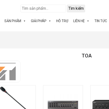
Tìm kiếm
SẢN PHẨM
GIẢI PHÁP
HỖ TRỢ
LIÊN HỆ
TIN TỨC
TOA