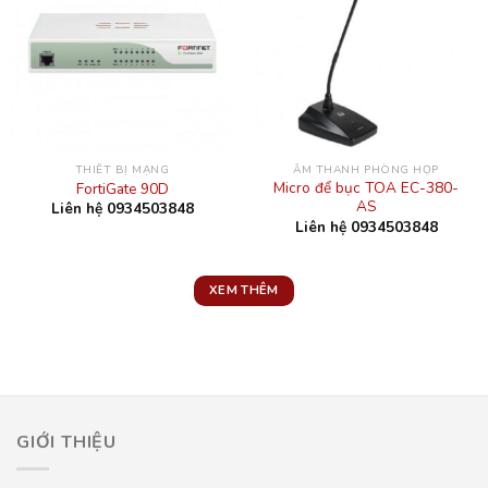
THIẾT BỊ MẠNG
ÂM THANH PHÒNG HỌP
Micro để bục TOA EC-380-
FortiGate 90D
AS
Liên hệ 0934503848
Liên hệ 0934503848
XEM THÊM
GIỚI THIỆU