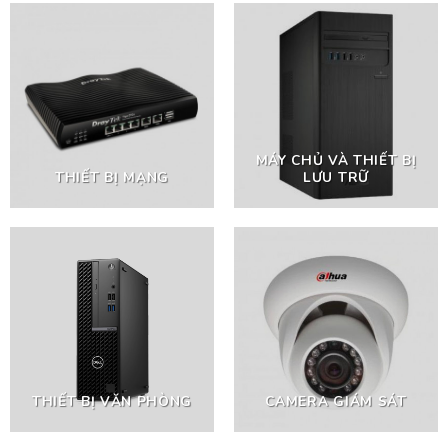
MÁY CHỦ VÀ THIẾT BỊ
THIẾT BỊ MẠNG
LƯU TRỮ
THIẾT BỊ VĂN PHÒNG
CAMERA GIÁM SÁT