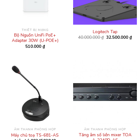
THIẾT BỊ MẠNG
Logitech Tap
Bộ Nguồn UniFi PoE+
Giá
Giá
40.000.000
₫
32.500.000
₫
Adapter 30W (U-POE+)
gốc
hiện
là:
tại
510.000
₫
40.000.000 ₫.
là:
32.5
ÂM THANH PHÒNG HỌP
ÂM THANH PHÒNG HỌP
Tăng âm số liền mixer TOA
Máy chủ toạ TS-681-AS