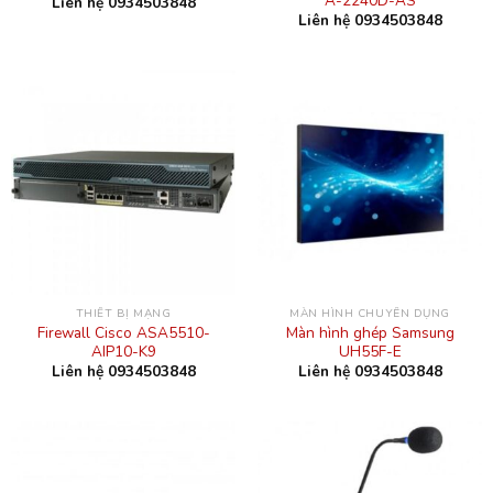
A-2240D-AS
Liên hệ 0934503848
Liên hệ 0934503848
THIẾT BỊ MẠNG
MÀN HÌNH CHUYÊN DỤNG
Firewall Cisco ASA5510-
Màn hình ghép Samsung
AIP10-K9
UH55F-E
Liên hệ 0934503848
Liên hệ 0934503848