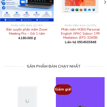
PHẦN MỀM BẢN QUYỀN
PHẦN MỀM BẢN QUYỀN
Bản quyền phần mềm Zoom
Phần mềm M365 Personal
Meeting Pro – Gói 1 năm
English APAC Subscr 1YR
Medialess (EP2-32409)
4.180.000
₫
Liên hệ 0934503848
SẢN PHẨM BÁN CHẠY NHẤT
Giảm giá!