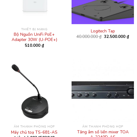
THIẾT BỊ MẠNG
Logitech Tap
Bộ Nguồn UniFi PoE+
Giá
Giá
40.000.000
₫
32.500.000
₫
Adapter 30W (U-POE+)
gốc
hiện
là:
tại
510.000
₫
40.000.000 ₫.
là:
32.5
ÂM THANH PHÒNG HỌP
ÂM THANH PHÒNG HỌP
Tăng âm số liền mixer TOA
Máy chủ toạ TS-681-AS