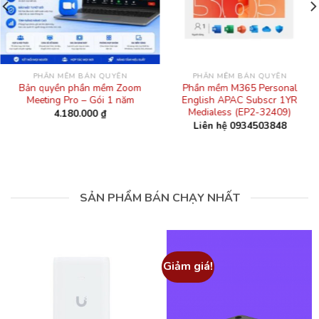
PHẦN MỀM BẢN QUYỀN
PHẦN MỀM BẢN QUYỀN
Bản quyền phần mềm Zoom
Phần mềm M365 Personal
Meeting Pro – Gói 1 năm
English APAC Subscr 1YR
Medialess (EP2-32409)
4.180.000
₫
Liên hệ 0934503848
SẢN PHẨM BÁN CHẠY NHẤT
Giảm giá!