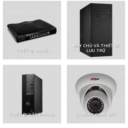
MÁY CHỦ VÀ THIẾT BỊ
THIẾT BỊ MẠNG
LƯU TRỮ
THIẾT BỊ VĂN PHÒNG
CAMERA GIÁM SÁT