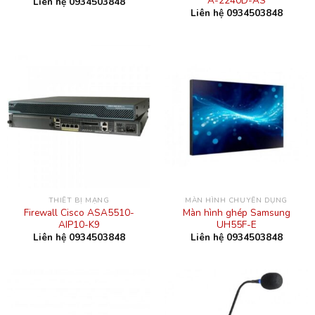
A-2240D-AS
Liên hệ 0934503848
Liên hệ 0934503848
THIẾT BỊ MẠNG
MÀN HÌNH CHUYÊN DỤNG
Firewall Cisco ASA5510-
Màn hình ghép Samsung
AIP10-K9
UH55F-E
Liên hệ 0934503848
Liên hệ 0934503848