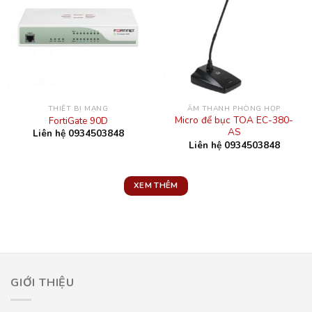
THIẾT BỊ MẠNG
ÂM THANH PHÒNG HỌP
Micro để bục TOA EC-380-
FortiGate 90D
AS
Liên hệ 0934503848
Liên hệ 0934503848
XEM THÊM
GIỚI THIỆU