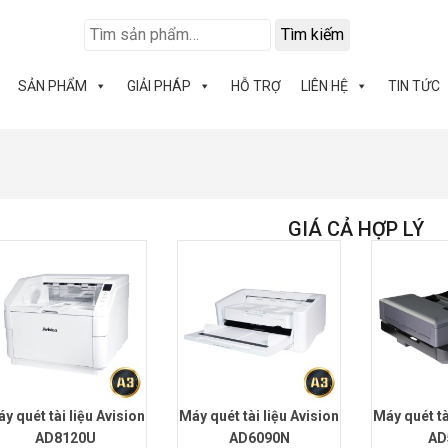
Tìm kiếm
SẢN PHẨM
GIẢI PHÁP
HỖ TRỢ
LIÊN HỆ
TIN TỨC
”
GIÁ CẢ HỢP LÝ
y quét tài liệu Avision
Máy quét tài liệu Avision
Máy quét tà
AD8120U
AD6090N
AD