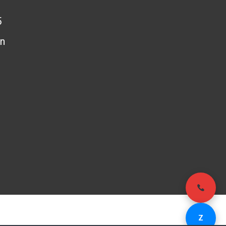
5
n
- Email:
Z
503848
kinhdoanh@pag.vn