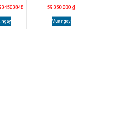
0934503848
59.350.000
₫
 ngay
Mua ngay