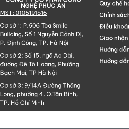
Quy chế 
NGHỆ PHÚC AN
MST: 0106191516
Chính sác
Cơ sở 1: P.606 Tòa Smile
Điều khoả
Building, Số 1 Nguyễn Cảnh Dị,
Giao nhận
P. Định Công, TP. Hà Nội
Hướng dẫ
Cơ sở 2: Số 15, ngõ Ao Dài,
Hướng dẫn
đường Đê Tô Hoàng, Phường
Bạch Mai, TP Hà Nội
Cơ sở 3: 9/14A Đường Thăng
Long, phường 4, Q.Tân Bình,
TP. Hồ Chí Minh
Since ©2013 Công Ty Cổ Phần Cô