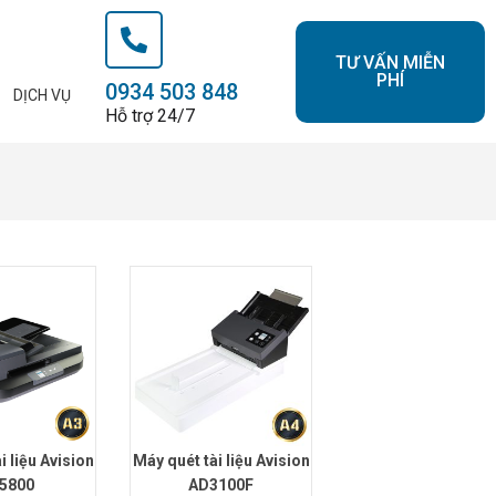
TƯ VẤN MIỄN
PHÍ
0934 503 848
DỊCH VỤ
Hỗ trợ 24/7
i liệu Avision
Máy quét tài liệu Avision
5800
AD3100F