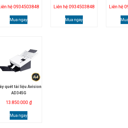
Liên hệ 0934503848
Liên hệ 0934503848
Liên hệ 
Mua ngay
Mua ngay
Mua
y quét tài liệu Avision
AD345G
13.850.000
₫
Mua ngay