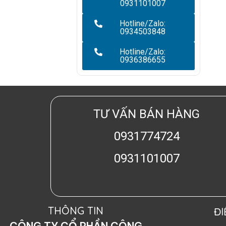
0931101007
Hotline/Zalo:
0934503848
Hotline/Zalo:
0936386655
TƯ VẤN BÁN HÀNG
0931774724
0931101007
THÔNG TIN
Đ
CÔNG TY CỔ PHẦN CÔNG