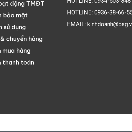
HOTLINE: 0934-503-848
hoạt động TMĐT
HOTLINE: 0936-38-66-5
h bảo mật
EMAIL: kinhdoanh@pag.v
n sử dụng
 & chuyển hàng
n mua hàng
 thanh toán
ng Nghệ Phúc An - All rights reserved - Tư vấn mua hàng:
0934