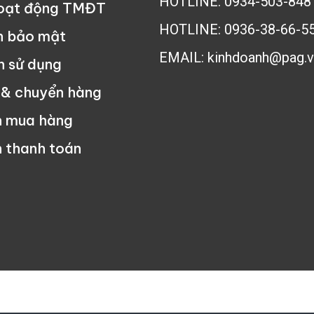
HOTLINE: 0934-503-848
hoạt động TMĐT
HOTLINE: 0936-38-66-5
h bảo mật
EMAIL: kinhdoanh@pag.v
n sử dụng
 & chuyển hàng
n mua hàng
 thanh toán
ng Nghệ Phúc An - All rights reserved - Tư vấn mua hàng:
0934