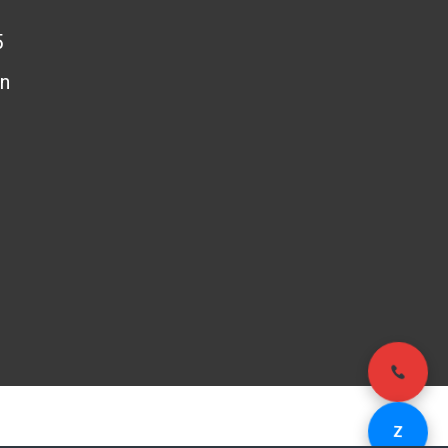
5
n
- Email:
Z
503848
kinhdoanh@pag.vn