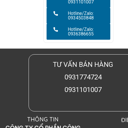
0931101007
Hotline/Zalo:
0934503848
Hotline/Zalo:
0936386655
TƯ VẤN BÁN HÀNG
0931774724
0931101007
THÔNG TIN
Đ
CÔNG TY CỔ PHẦN CÔNG