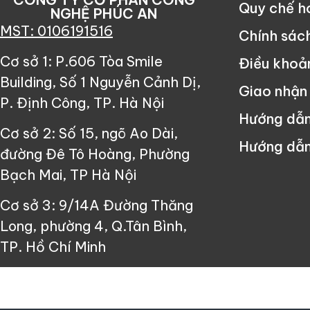
Quy chế 
NGHỆ PHÚC AN
MST: 0106191516
Chính sác
Cơ sở 1: P.606 Tòa Smile
Điều khoả
Building, Số 1 Nguyễn Cảnh Dị,
Giao nhận
P. Định Công, TP. Hà Nội
Hướng dẫ
Cơ sở 2: Số 15, ngõ Ao Dài,
Hướng dẫn
đường Đê Tô Hoàng, Phường
Bạch Mai, TP Hà Nội
Cơ sở 3: 9/14A Đường Thăng
Long, phường 4, Q.Tân Bình,
TP. Hồ Chí Minh
Since ©2013 Công Ty Cổ Phần Cô