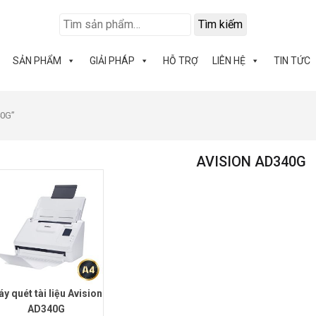
Tìm kiếm
SẢN PHẨM
GIẢI PHÁP
HỖ TRỢ
LIÊN HỆ
TIN TỨC
40G”
AVISION AD340G
y quét tài liệu Avision
AD340G