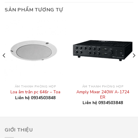
SẢN PHẨM TƯƠNG TỰ
ÂM THANH PHÒNG HỌP
ÂM THANH PHÒNG HỌP
Amply Mixer 240W A-1724
Loa âm trần pc 646r – Toa
ER
Liên hệ 0934503848
Liên hệ 0934503848
GIỚI THIỆU