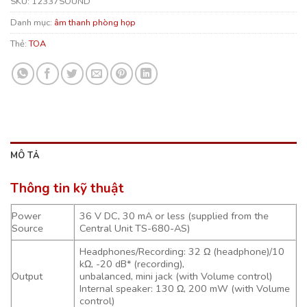
SKU:
12337SOUND
Danh mục:
âm thanh phòng họp
Thẻ:
TOA
MÔ TẢ
Thông tin kỹ thuật
Power
36 V DC, 30 mA or less (supplied from the
Source
Central Unit TS-680-AS)
Headphones/Recording: 32 Ω (headphone)/10
kΩ, -20 dB* (recording),
Output
unbalanced, mini jack (with Volume control)
Internal speaker: 130 Ω, 200 mW (with Volume
control)