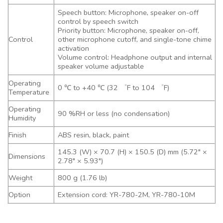
Speech button: Microphone, speaker on-off
control by speech switch
Priority button: Microphone, speaker on-off,
Control
other microphone cutoff, and single-tone chime
activation
Volume control: Headphone output and internal
speaker volume adjustable
Operating
0 ℃ to +40 ℃ (32 ゜F to 104 ゜F)
Temperature
Operating
90 %RH or less (no condensation)
Humidity
Finish
ABS resin, black, paint
145.3 (W) × 70.7 (H) × 150.5 (D) mm (5.72″ ×
Dimensions
2.78″ × 5.93″)
Weight
800 g (1.76 lb)
Option
Extension cord: YR-780-2M, YR-780-10M