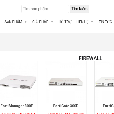
Tìm kiếm
SẢN PHẨM
GIẢI PHÁP
HỖ TRỢ
LIÊN HỆ
TIN TỨC
FIREWALL
FortiManager 300E
FortiGate 300D
FortiG