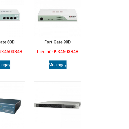
Gate 80D
FortiGate 90D
0934503848
Liên hệ 0934503848
 ngay
Mua ngay