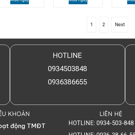
1
2
Next
HOTLINE
0934503848
0936386655
IỀU KHOẢN
LIÊN HỆ
HOTLINE: 0934-503-848
hoạt động TMĐT