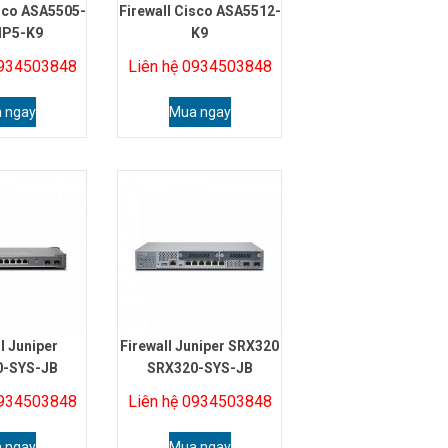
isco ASA5505-
Firewall Cisco ASA5512-
IP5-K9
K9
0934503848
Liên hệ 0934503848
 ngay
Mua ngay
l Juniper
Firewall Juniper SRX320
0-SYS-JB
SRX320-SYS-JB
0934503848
Liên hệ 0934503848
 ngay
Mua ngay