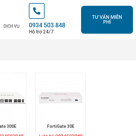
TƯ VẤN MIỄN
PHÍ
0934 503 848
DỊCH VỤ
Hỗ trợ 24/7
ate 300E
FortiGate 30E