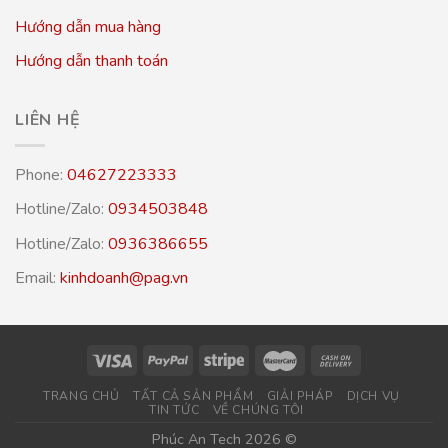
Hướng dẫn mua hàng
Hướng dẫn thanh toán
LIÊN HỆ
Phone:
04627223333
Hotline/Zalo:
0934503848
Hotline/Zalo:
0936386655
Email:
kinhdoanh@pag.vn
TRANG CHỦ
TẤT CẢ SẢN PHẨM
GIẢI PHÁP
DỊCH VỤ
TIN TỨC
VỀ CHÚNG TÔI
Phúc An Tech 2026 ©