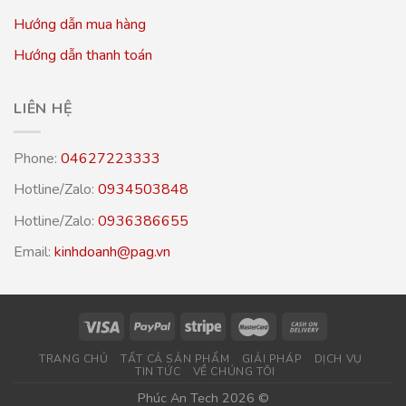
Hướng dẫn mua hàng
Hướng dẫn thanh toán
LIÊN HỆ
Phone:
04627223333
Hotline/Zalo:
0934503848
Hotline/Zalo:
0936386655
Email:
kinhdoanh@pag.vn
TRANG CHỦ
TẤT CẢ SẢN PHẨM
GIẢI PHÁP
DỊCH VỤ
TIN TỨC
VỀ CHÚNG TÔI
Phúc An Tech 2026 ©