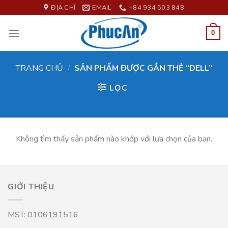
Skip
ĐỊA CHỈ
EMAIL
+84 934 503 848
to
content
0
TRANG CHỦ
/
SẢN PHẨM ĐƯỢC GẮN THẺ “DELL”
LỌC
Không tìm thấy sản phẩm nào khớp với lựa chọn của bạn.
GIỚI THIỆU
MST: 0106191516