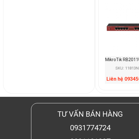
MikroTik RB2011
SKU: 11813N
Liên hệ 0934
TƯ VẤN BÁN HÀNG
0931774724