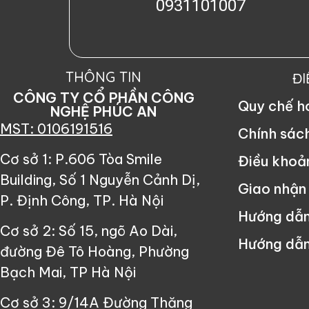
0931101007
THÔNG TIN
Đ
CÔNG TY CỔ PHẦN CÔNG
Quy chế 
NGHỆ PHÚC AN
MST: 0106191516
Chính sác
Cơ sở 1: P.606 Tòa Smile
Điều khoả
Building, Số 1 Nguyễn Cảnh Dị,
Giao nhận
P. Định Công, TP. Hà Nội
Hướng dẫ
Cơ sở 2: Số 15, ngõ Ao Dài,
Hướng dẫn
đường Đê Tô Hoàng, Phường
Bạch Mai, TP Hà Nội
Cơ sở 3: 9/14A Đường Thăng