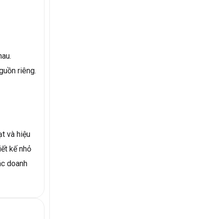
hau.
guồn riêng.
t và hiệu
iết kế nhỏ
ác doanh