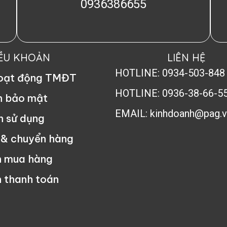
0936386655
IỀU KHOẢN
LIÊN HỆ
HOTLINE: 0934-503-848
hoạt động TMĐT
HOTLINE: 0936-38-66-5
h bảo mật
EMAIL: kinhdoanh@pag.v
n sử dụng
 & chuyển hàng
n mua hàng
 thanh toán