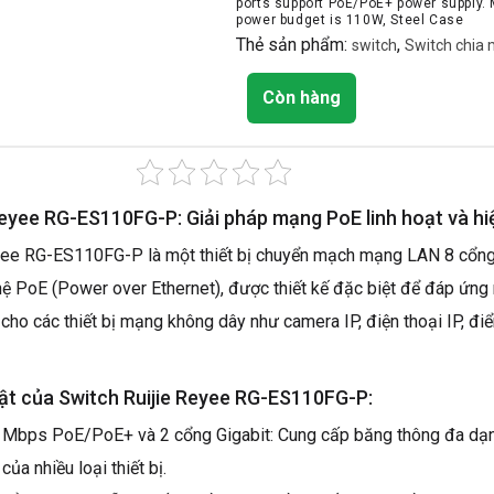
ports support PoE/PoE+ power supply.
power budget is 110W, Steel Case
Thẻ sản phẩm:
,
switch
Switch chia
Còn hàng
Reyee RG-ES110FG-P: Giải pháp mạng PoE linh hoạt và hi
yee RG-ES110FG-P là một thiết bị chuyển mạch mạng LAN 8 cổng
hệ PoE (Power over Ethernet), được thiết kế đặc biệt để đáp ứng 
cho các thiết bị mạng không dây như camera IP, điện thoại IP, đi
ật của Switch Ruijie Reyee RG-ES110FG-P:
 Mbps PoE/PoE+ và 2 cổng Gigabit: Cung cấp băng thông đa dạ
của nhiều loại thiết bị.