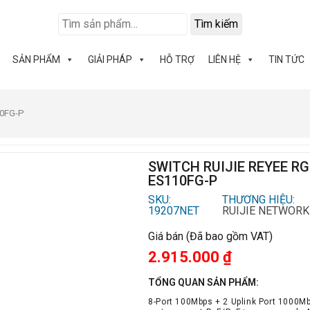
Tìm kiếm
SẢN PHẨM
GIẢI PHÁP
HỖ TRỢ
LIÊN HỆ
TIN TỨC
10FG-P
SWITCH RUIJIE REYEE RG
ES110FG-P
SKU:
THƯƠNG HIỆU:
19207NET
RUIJIE NETWORK
Giá bán (Đã bao gồm VAT)
2.915.000
₫
TỔNG QUAN SẢN PHẨM:
8-Port 100Mbps + 2 Uplink Port 1000Mb