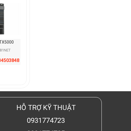
PTX5000
781NET
34503848
HỖ TRỢ KỸ THUẬT
0931774723