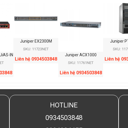
Juniper EX2300M
Juniper 
SKU: 11723NET
SKU: 11
UiAS-IN
Juniper ACX1000
Liên hệ 0934503848
Liên hệ 09
ET
SKU: 11761NET
503848
Liên hệ 0934503848
HOTLINE
0934503848