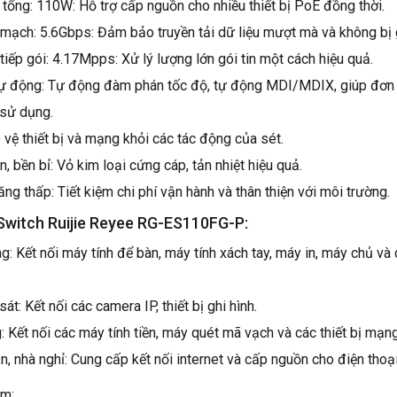
tổng: 110W: Hỗ trợ cấp nguồn cho nhiều thiết bị PoE đồng thời.
mạch: 5.6Gbps: Đảm bảo truyền tải dữ liệu mượt mà và không bị 
iếp gói: 4.17Mpps: Xử lý lượng lớn gói tin một cách hiệu quả.
tự động: Tự động đàm phán tốc độ, tự động MDI/MDIX, giúp đơn
 sử dụng.
vệ thiết bị và mạng khỏi các tác động của sét.
n, bền bỉ: Vỏ kim loại cứng cáp, tản nhiệt hiệu quả.
ăng thấp: Tiết kiệm chi phí vận hành và thân thiện với môi trường.
Switch Ruijie Reyee RG-ES110FG-P:
 Kết nối máy tính để bàn, máy tính xách tay, máy in, máy chủ và c
át: Kết nối các camera IP, thiết bị ghi hình.
 Kết nối các máy tính tiền, máy quét mã vạch và các thiết bị mạn
 nhà nghỉ: Cung cấp kết nối internet và cấp nguồn cho điện thoại
ẩm: