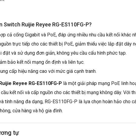
ọn Switch Ruijie Reyee RG-ES110FG-P?
hợp cả cổng Gigabit và PoE, đáp ứng nhiều nhu cầu kết nối khác n
guồn trực tiếp cho các thiết bị PoE, giảm thiểu việc lắp đặt dây n
i đặt và sử dụng đơn giản, không yêu cầu cấu hình phức tạp.
ảm bảo kết nối mạng ổn định và liên tục.
Cung cấp hiệu năng cao với mức giá cạnh tranh.
 Ruijie Reyee RG-ES110FG-P
là một giải pháp mạng PoE linh hoạ
cầu kết nối và cấp nguồn cho các thiết bị mạng không dây. Với th
và tính năng đa dạng, RG-ES110FG-P là lựa chọn hoàn hảo cho c
hòng, cửa hàng và hộ gia đình.
ương tự