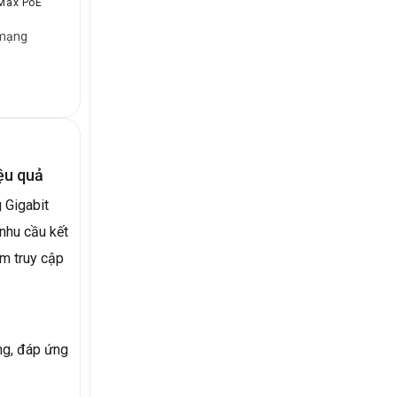
 Max PoE
 mạng
ệu quả
 Gigabit
nhu cầu kết
ểm truy cập
ng, đáp ứng