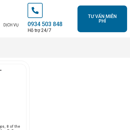
TƯ VẤN MIỄN
PHÍ
0934 503 848
DỊCH VỤ
Hỗ trợ 24/7
-
ps, 8 of the