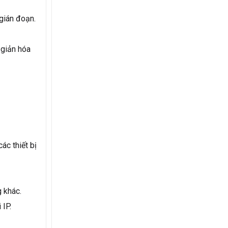
gián đoạn.
 giản hóa
ác thiết bị
g khác.
 IP.