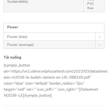
Sustainability
PVC
free
Power
Power (max)
–
Power (average)
–
Tải xuống
[symple_button
url=”https://vn1.vdrive.vn/phucantech.com/2023/03/datasheet
axis-m2036-le-bullet-camera-en-US-388249.pdf”
color=”blue” size=”default” border_radius=”3px”
target=”self” rel=”” icon_left=”” icon_right=””]Datasheet
M2036-LE[/symple_button]