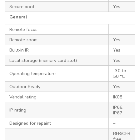
Secure boot
Yes
General
Remote focus
–
Remote zoom
Yes
Built-in IR
Yes
Local storage (memory card slot)
Yes
-30 to
Operating temperature
50 °C
Outdoor Ready
Yes
Vandal rating
IK08
IP66,
IP rating
IP67
Designed for repaint
–
BFR/CFR
free,