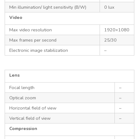
Min illumination/ light sensitivity (B/W)
0 lux
Video
Max video resolution
1920×1080
Max frames per second
25/30
Electronic image stabilization
–
Lens
Focal length
–
Optical zoom
–
Horizontal field of view
–
Vertical field of view
–
Compression