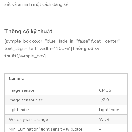
sát và an ninh một cách đáng kể.
Thông số kỹ thuật
[symple_box color=”blue” fade_in=”false” float=”center”
text_align=”left” width=”100%”]
Thông số kỹ
thuật
[/symple_box]
Camera
Image sensor
CMOS
Image sensor size
1/2.9
Lightfinder
Lightfinder
Wide dynamic range
WDR
Min illumination/ light sensitivity (Color)
–