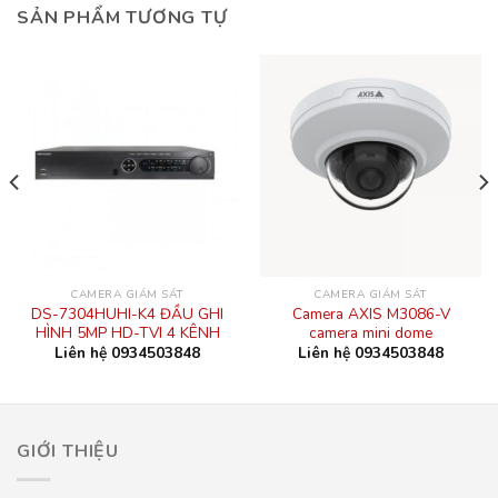
SẢN PHẨM TƯƠNG TỰ
CAMERA GIÁM SÁT
CAMERA GIÁM SÁT
DS-7304HUHI-K4 ĐẦU GHI
Camera AXIS M3086-V
HÌNH 5MP HD-TVI 4 KÊNH
camera mini dome
Liên hệ 0934503848
Liên hệ 0934503848
GIỚI THIỆU