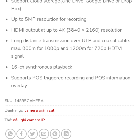
Support Cloud storage(One Drive, Google Drive or Drop
Box)
Up to 5MP resolution for recording
HDMI output at up to 4K (3840 × 2160) resolution
Long distance transmission over UTP and coaxial cable:
max. 800m for 1080p and 1200m for 720p HDTVI
signal
16-ch synchronous playback
Supports POS triggered recording and POS information
overlay
SKU:
14895CAMERA
Danh mục:
camera giám sát
Thẻ:
đầu ghi camera IP