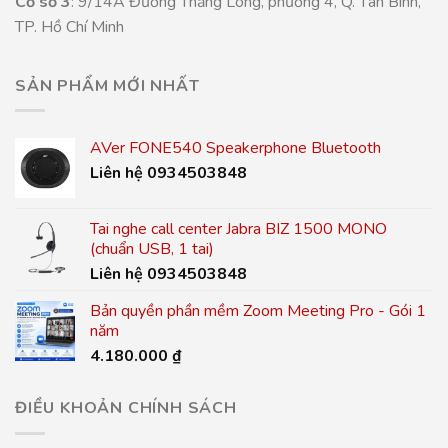
Cơ sở 3
: 9/14A Đường Thăng Long, phường 4, Q. Tân Bình,
TP. Hồ Chí Minh
SẢN PHẨM MỚI NHẤT
AVer FONE540 Speakerphone Bluetooth
Liên hệ 0934503848
Tai nghe call center Jabra BIZ 1500 MONO
(chuẩn USB, 1 tai)
Liên hệ 0934503848
Bản quyền phần mềm Zoom Meeting Pro - Gói 1
năm
4.180.000
₫
ĐIỀU KHOẢN CHÍNH SÁCH