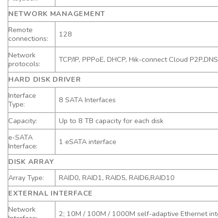
NETWORK MANAGEMENT
Remote
128
connections:
Network
TCP/IP, PPPoE, DHCP, Hik-connect Cloud P2P,DN
protocols:
HARD DISK DRIVER
Interface
8 SATA Interfaces
Type:
Capacity:
Up to 8 TB capacity for each disk
e-SATA
1 eSATA interface
Interface:
DISK ARRAY
Array Type:
RAID0, RAID1, RAID5, RAID6,RAID10
EXTERNAL INTERFACE
Network
2; 10M / 100M / 1000M self-adaptive Ethernet int