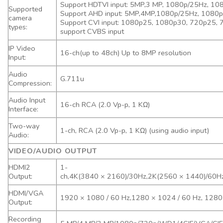
Support HDTVI input: 5MP,3 MP, 1080p/25Hz, 1
Supported
Support AHD input: 5MP,4MP,1080p/25Hz, 1080
camera
Support CVI input: 1080p25, 1080p30, 720p25,
types:
support CVBS input
IP Video
16-ch(up to 48ch) Up to 8MP resolution
Input:
Audio
G.711u
Compression:
Audio Input
16-ch RCA (2.0 Vp-p, 1 KΩ)
Interface:
Two-way
1-ch, RCA (2.0 Vp-p, 1 KΩ) (using audio input)
Audio:
VIDEO/AUDIO OUTPUT
HDMI2
1-
Output:
ch,4K(3840 × 2160)/30Hz,2K(2560 × 1440)/60
HDMI/VGA
1920 × 1080 / 60 Hz,1280 × 1024 / 60 Hz, 1280 
Output:
Recording