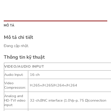
MÔ TẢ
Mô tả chi tiết
Đang cập nhật.
Thông tin kỹ thuật
VIDEO/AUDIO INPUT
Audio Input:
16-ch
Video
H.265+/H.265/H.264+/H.264
Compression:
Analog and
HD-TVI video
32-ch,BNC interface (1.0Vp-p, 75 Ω)connection
input: