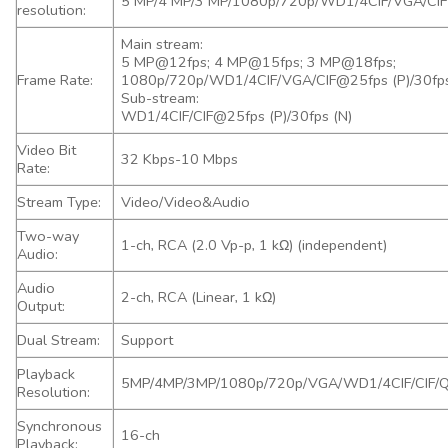
5 MP/4 MP/3 MP/1080p/720p/WD1/4CIF/VGA/CIF
resolution:
Main stream:
5 MP@12fps; 4 MP@15fps; 3 MP@18fps;
Frame Rate:
1080p/720p/WD1/4CIF/VGA/CIF@25fps (P)/30fps
Sub-stream:
WD1/4CIF/CIF@25fps (P)/30fps (N)
Video Bit
32 Kbps-10 Mbps
Rate:
Stream Type:
Video/Video&Audio
Two-way
1-ch, RCA (2.0 Vp-p, 1 kΩ) (independent)
Audio:
Audio
2-ch, RCA (Linear, 1 kΩ)
Output:
Dual Stream:
Support
Playback
5MP/4MP/3MP/1080p/720p/VGA/WD1/4CIF/CIF/
Resolution:
Synchronous
16-ch
Playback: