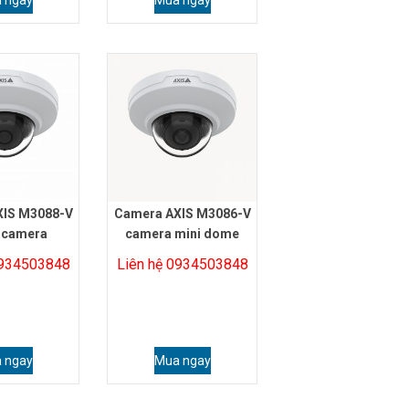
 ngay
Mua ngay
XIS M3088-V
Camera AXIS M3086-V
 camera
camera mini dome
0934503848
Liên hệ 0934503848
 ngay
Mua ngay