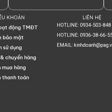
IỀU KHOẢN
LIÊN HỆ
HOTLINE: 0934-503-848
hoạt động TMĐT
HOTLINE: 0936-38-66-5
h bảo mật
EMAIL: kinhdoanh@pag.v
n sử dụng
 & chuyển hàng
n mua hàng
 thanh toán