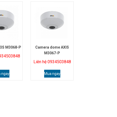
XIS M3068-P
Camera dome AXIS
M3067-P
0934503848
Liên hệ 0934503848
 ngay
Mua ngay