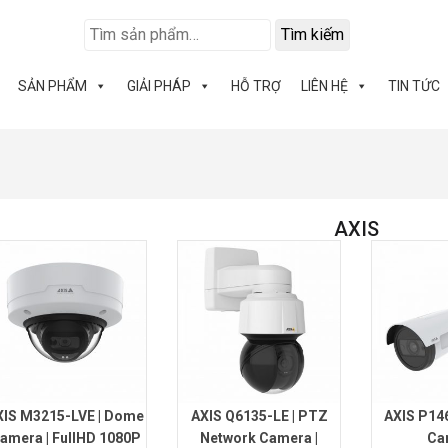
Tìm kiếm
SẢN PHẨM
GIẢI PHÁP
HỖ TRỢ
LIÊN HỆ
TIN TỨC
AXIS
XIS M3215-LVE | Dome
AXIS Q6135-LE | PTZ
AXIS P146
amera | FullHD 1080P
Network Camera |
Ca