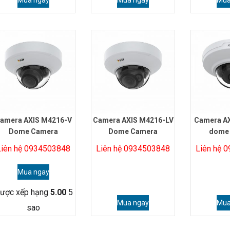
Mua ngay
Mua ngay
Mua
amera AXIS M4216-V
Camera AXIS M4216-LV
Camera A
Dome Camera
Dome Camera
dome
Liên hệ 0934503848
Liên hệ 0934503848
Liên hệ 
Mua ngay
ược xếp hạng
5.00
5
Mua ngay
Mua
sao