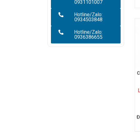
0931101007
Hotline/Zalo:
0934503848
Hotline/Zalo:
0936386655
C
Đ