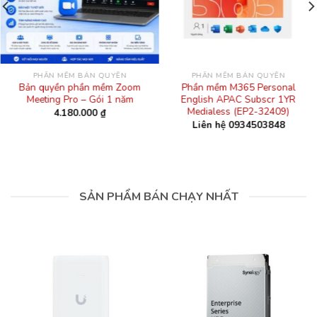
PHẦN MỀM BẢN QUYỀN
PHẦN MỀM BẢN QUYỀN
Bản quyền phần mềm Zoom
Phần mềm M365 Personal
Meeting Pro – Gói 1 năm
English APAC Subscr 1YR
Medialess (EP2-32409)
4.180.000
₫
Liên hệ 0934503848
SẢN PHẨM BÁN CHẠY NHẤT