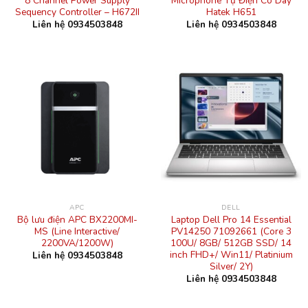
8 Channel Power Supply
Microphone Tụ Điện Có Dây
Sequency Controller – H672II
Hatek H651
Liên hệ 0934503848
Liên hệ 0934503848
APC
DELL
Bộ lưu điện APC BX2200MI-
Laptop Dell Pro 14 Essential
MS (Line Interactive/
PV14250 71092661 (Core 3
2200VA/1200W)
100U/ 8GB/ 512GB SSD/ 14
inch FHD+/ Win11/ Platinium
Liên hệ 0934503848
Silver/ 2Y)
Liên hệ 0934503848