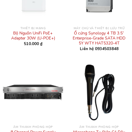
THIẾT BỊ MẠNG
MÁY CHỦ VÀ THIẾT BỊ LƯU TRỮ
Bộ Nguồn UniFi PoE+
Ổ cứng Synology 4 TB 3.5”
Adapter 30W (U-POE+)
Enterprise-Grade SATA HDD
5Y WTY HAT5320-4T
510.000
₫
Liên hệ 0934503848
ÂM THANH PHÒNG HỌP
ÂM THANH PHÒNG HỌP