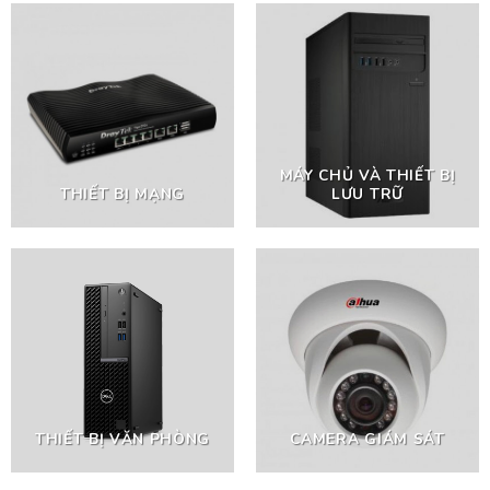
MÁY CHỦ VÀ THIẾT BỊ
THIẾT BỊ MẠNG
LƯU TRỮ
THIẾT BỊ VĂN PHÒNG
CAMERA GIÁM SÁT