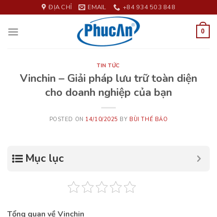
Skip
ĐỊA CHỈ
EMAIL
+84 934 503 848
to
content
0
TIN TỨC
Vinchin – Giải pháp lưu trữ toàn diện
cho doanh nghiệp của bạn
POSTED ON
14/10/2025
BY
BÙI THẾ BẢO
Mục lục
Tổng quan về Vinchin