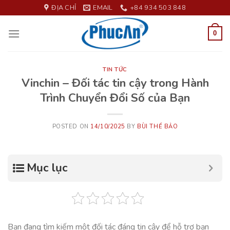
Skip
ĐỊA CHỈ
EMAIL
+84 934 503 848
to
content
0
TIN TỨC
Vinchin – Đối tác tin cậy trong Hành
Trình Chuyển Đổi Số của Bạn
POSTED ON
14/10/2025
BY
BÙI THẾ BẢO
Mục lục
Bạn đang tìm kiếm một đối tác đáng tin cậy để hỗ trợ bạn