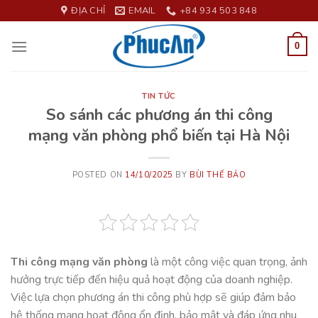
Skip
ĐỊA CHỈ
EMAIL
+84 934 503 848
to
content
0
TIN TỨC
So sánh các phương án thi công
mạng văn phòng phổ biến tại Hà Nội
POSTED ON
14/10/2025
BY
BÙI THẾ BẢO
Thi công mạng văn phòng
là một công việc quan trọng, ảnh
hưởng trực tiếp đến hiệu quả hoạt động của doanh nghiệp.
Việc lựa chọn phương án thi công phù hợp sẽ giúp đảm bảo
hệ thống mạng hoạt động ổn định, bảo mật và đáp ứng nhu