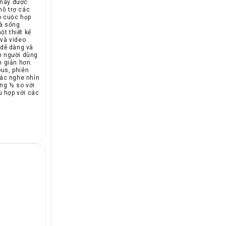
ị này được
hỗ trợ các
o cuộc họp
và sống
t thiết kế
 và video
 dễ dàng và
n người dùng
n giản hơn.
us, phiên
tác nghe nhìn
ng ½ so với
ù hợp với các