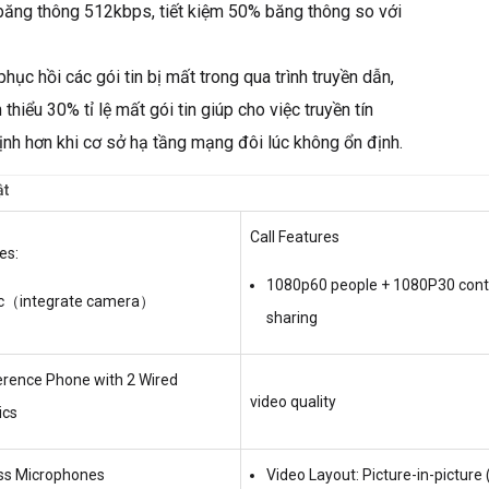
băng thông 512kbps, tiết kiệm 50% băng thông so với
hục hồi các gói tin bị mất trong qua trình truyền dẫn,
hiểu 30% tỉ lệ mất gói tin giúp cho việc truyền tín
ịnh hơn khi cơ sở hạ tầng mạng đôi lúc không ổn định.
ật
Call Features
es:
1080p60 people + 1080P30 con
c（integrate camera）
sharing
rence Phone with 2 Wired
video quality
ics
ess Microphones
Video Layout: Picture-in-picture 