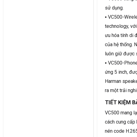
sử dụng.
▪ VC500-Wirel
technology, vớ
ưu hóa tính di
của hệ thống. 
luôn giữ được 
▪ VC500-Phone
ứng 5 inch, đư
Harman speaker
ra một trải ngh
TIẾT KIỆM 
VC500 mang lại
cách cung cấp 
nén code H.265