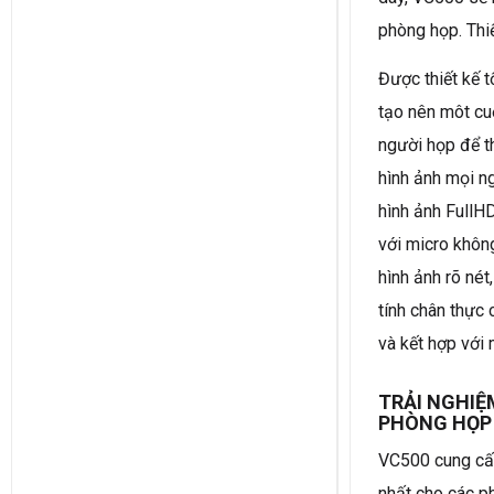
phòng họp. Thiế
Được thiết kế 
tạo nên môt cu
người họp để th
hình ảnh mọi n
hình ảnh FullH
với micro khôn
hình ảnh rõ nét
tính chân thực 
và kết hợp với 
TRẢI NGHI
PHÒNG HỌP
VC500 cung cấp
nhất cho các p