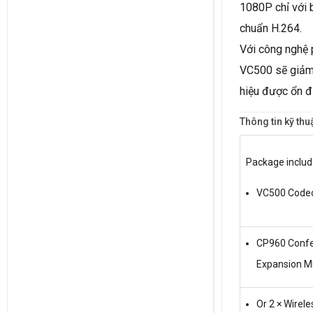
1080P chỉ với 
chuẩn H.264.
Với công nghệ p
VC500 sẽ giảm t
hiệu được ổn đ
Thông tin kỹ thu
Package includ
VC500 Code
CP960 Confe
Expansion M
Or 2 × Wirel