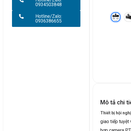
0934503848
Hotline/Zalo:
0936386655
Mô tả chi ti
Thiết bị hội ngh
giao tiếp tuyệt
hợp camera PTZ