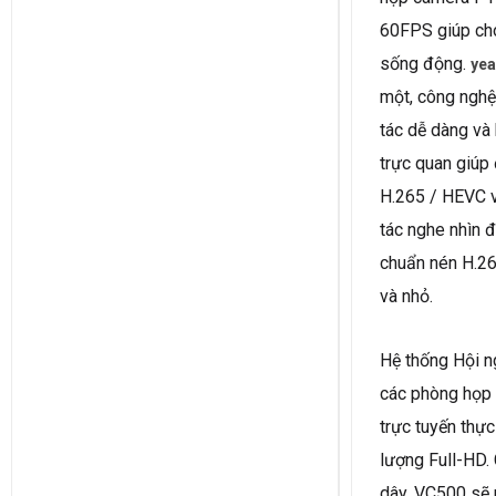
60FPS giúp cho
sống động.
yea
một, công nghệ
tác dễ dàng và
trực quan giúp
H.265 / HEVC v
tác nghe nhìn 
chuẩn nén H.264
và nhỏ.
Hệ thống Hội ng
các phòng họp 
trực tuyến thự
lượng Full-HD
dây, VC500 sẽ 