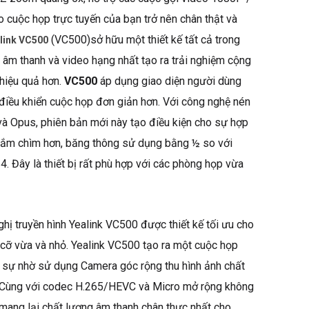
 cuộc họp trực tuyến của bạn trở nên chân thật và
(VC500)sở hữu một thiết kế tất cả trong
link
VC500
 âm thanh và video hạng nhất tạo ra trải nghiệm cộng
 hiệu quả hơn.
VC500
áp dụng giao diện người dùng
 điều khiển cuộc họp đơn giản hơn. Với công nghệ nén
à Opus, phiên bản mới này tạo điều kiện cho sự hợp
đắm chìm hơn, băng thông sử dụng bằng ½ so với
. Đây là thiết bị rất phù hợp với các phòng họp vừa
hị truyền hình Yealink VC500 được thiết kế tối ưu cho
cỡ vừa và nhỏ. Yealink VC500 tạo ra một cuộc họp
c sự nhờ sử dụng Camera góc rộng thu hình ảnh chất
. Cùng với codec H.265/HEVC và Micro mở rộng không
mang lại chất lượng âm thanh chân thực nhất cho