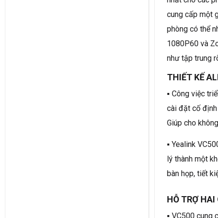
cung cấp một g
phòng có thể n
1080P60 và Zo
như tập trung r
THIẾT KẾ AL
▪ Công việc tri
cài đặt cố địn
Giúp cho không
▪ Yealink VC500
lý thành một kh
bàn họp, tiết k
HỖ TRỢ HAI
▪ VC500 cung c