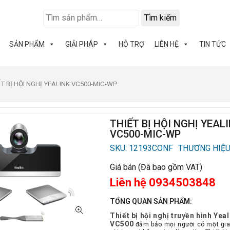
Tìm kiếm
SẢN PHẨM
GIẢI PHÁP
HỖ TRỢ
LIÊN HỆ
TIN TỨC
ẾT BỊ HỘI NGHỊ YEALINK VC500-MIC-WP
THIẾT BỊ HỘI NGHỊ YEAL
VC500-MIC-WP
SKU: 12193CONF
THƯƠNG HIỆU
Giá bán (Đã bao gồm VAT)
Liên hệ 0934503848
TỔNG QUAN SẢN PHẨM:
Thiết bị hội nghị truyền hình Yeal
VC500
đảm bảo mọi người có một giao