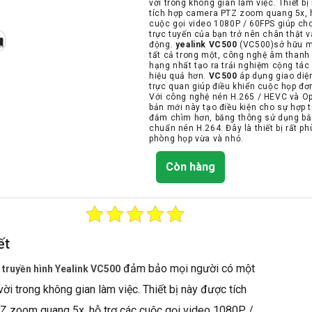
vời trong không gian làm việc. Thiết b
tích hợp camera PTZ zoom quang 5x, 
cuộc gọi video 1080P / 60FPS giúp ch
trực tuyến của bạn trở nên chân thật 
động.
yealink
VC500
(VC500)sở hữu mộ
tất cả trong một, công nghệ âm thanh
hạng nhất tạo ra trải nghiệm cộng tác
hiệu quả hơn.
VC500
áp dụng giao diệ
trực quan giúp điều khiển cuộc họp đơ
Với công nghệ nén H.265 / HEVC và Op
bản mới này tạo điều kiện cho sự hợp 
đắm chìm hơn, băng thông sử dụng bằ
chuẩn nén H.264. Đây là thiết bị rất ph
phòng họp vừa và nhỏ.
Còn hàng
ết
đảm bảo mọi người có một
ị truyền hình Yealink VC500
 vời trong không gian làm việc. Thiết bị này được tích
 zoom quang 5x, hỗ trợ các cuộc gọi video 1080P /