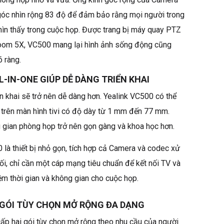
óc nhìn rộng 83 độ để đảm bảo rằng mọi người trong
hìn thấy trong cuộc họp. Được trang bị máy quay PTZ
om 5X, VC500 mang lại hình ảnh sống động cũng
õ ràng.
L-IN-ONE GIÚP DỄ DÀNG TRIỂN KHAI
ển khai sẽ trở nên dễ dàng hơn. Yealink VC500 có thể
h trên màn hình tivi có độ dày từ 1 mm đến 77 mm.
 gian phòng họp trở nên gọn gàng và khoa học hơn.
 là thiết bị nhỏ gọn, tích hợp cả Camera và codec xử
ối, chỉ cần một cáp mạng tiêu chuẩn để kết nối TV và
iệm thời gian và không gian cho cuộc họp.
 GÓI TÙY CHỌN MỞ RỘNG ĐA DẠNG
ấp hai gói tùy chọn mở rộng theo nhu cầu của người