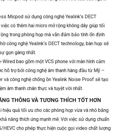
ess Micpod sử dụng công nghệ Yealink’s DECT
i việc có thêm hai micro mở rộng không dây giúp tối
 động trong phòng họp mà vẫn đảm bảo tính ổn định
Nhờ công nghệ Yealink’s DECT technology, bàn họp sẽ
sự gọn gàng nhất.
-Wired bao gồm một VCS phone với màn hình cảm
ợc hỗ trợ bởi công nghệ âm thanh hàng đầu từ Mỹ –
 và công nghệ chống ồn Yealink Noise Proof sẽ tạo
iệm âm thanh chân thực và tuyệt vời nhất.
BĂNG THÔNG VÀ TƯƠNG THÍCH TỐT HƠN
 hiệu quả tối ưu cho các phòng họp vừa và nhỏ bằng
khả năng thích ứng mạnh mẽ. Với việc sử dụng chuẩn
/HEVC cho phép thực hiện cuộc gọi video chất lượng