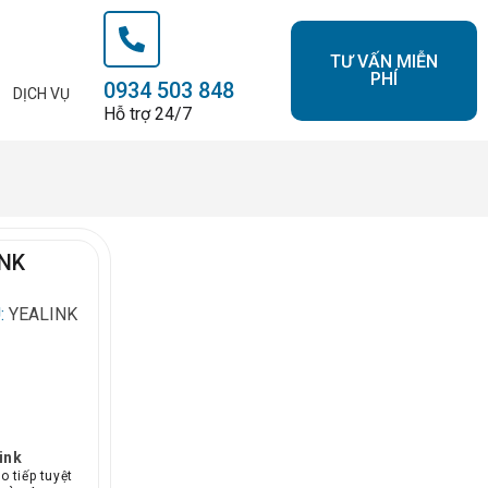
TƯ VẤN MIỄN
PHÍ
0934 503 848
DỊCH VỤ
Hỗ trợ 24/7
INK
:
YEALINK
ink
 tiếp tuyệt