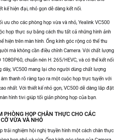
t kế hiện đại, nhỏ gọn dễ dàng kết nối.
tối ưu cho các phòng họp vừa và nhỏ, Yealink VC500
ộc họp thực sự bằng cách thu tất cả những hình ảnh
ể hiện trên màn hình. Ống kính góc rộng có thể thu
gười mà không cần điều chỉnh Camera. Với chất lượng
D 1080P60, chuẩn nén H. 265/HEVC, và có thể kết nối
g dây, VC500 mang lại cho người dùng chất lượng
, âm thanh rõ ràng tạo ra một cuộc họp trực tuyến với
cao nhất. Với thiết kế nhỏ gọn, VC500 dễ dàng lắp đặt
màn hình tivi giúp tối giản phòng họp của bạn.
ỆM PHÒNG HỌP CHÂN THỰC CHO CÁC
 CỠ VỪA VÀ NHỎ
 trải nghiệm hội nghị truyền hình một cách chân thực
hòng họp nhỏ và vừa. Ống kính góc rộng của Camera