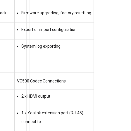
back
Firmware upgrading, factory resetting
e
Export or import configuration
System log exporting
VC500 Codec Connections
2 x HDMI output
1 x Yealink extension port (RJ-45)
connect to