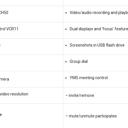
VCH50
Video/audio recording and play
rol VCR11
Dual displays and ‘focus’ featur
e
Screenshots in USB flash drive
Group dial
YMS meeting control:
amera
video resolution
– invite/remove
te
– mute/unmute participates