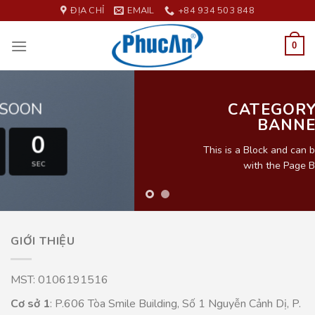
Skip
ĐỊA CHỈ
EMAIL
+84 934 503 848
to
content
0
CATEGORY TOP
BANNER
This is a Block and can be edited live in
with the Page Builder
GIỚI THIỆU
MST: 0106191516
Cơ sở 1
: P.606 Tòa Smile Building, Số 1 Nguyễn Cảnh Dị, P.