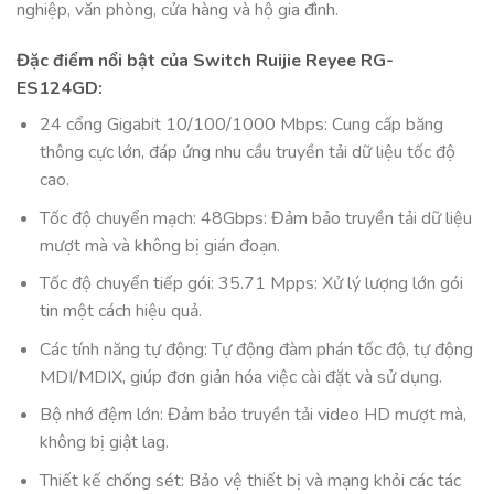
nghiệp, văn phòng, c
ử
a hàng và hộ gia đình.
Đặc đi
ể
m n
ổ
i bật c
ủ
a Switch Ruijie Reyee RG-
ES124GD:
24 c
ổ
ng Gigabit 10/100/1000 Mbps: Cung c
ấ
p băng
thông cực lớn, đáp ứng nhu c
ầ
u truy
ề
n t
ả
i dữ liệu t
ố
c độ
cao.
T
ố
c độ chuy
ể
n mạch: 48Gbps: Đ
ả
m b
ả
o truy
ề
n t
ả
i dữ liệu
mượt mà và không bị gián đoạn.
T
ố
c độ chuy
ể
n ti
ế
p gói: 35.71 Mpps: X
ử
lý lượng lớn gói
tin một cách hiệu qu
ả
.
Các tính năng tự động: Tự động đàm phán t
ố
c độ, tự động
MDI/MDIX, giúp đơn gi
ả
n hóa việc cài đặt và s
ử
dụng.
Bộ nhớ đệm lớn: Đ
ả
m b
ả
o truy
ề
n t
ả
i video HD mượt mà,
không bị giật lag.
Thi
ế
t k
ế
ch
ố
ng sét: B
ả
o vệ thi
ế
t bị và mạng kh
ỏ
i các tác