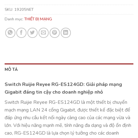
SKU:
19205NET
Danh mục:
THIẾT BỊ MẠNG
MÔ TẢ
Switch Ruijie Reyee RG-ES124GD: Gi
ả
i pháp mạng
Gigabit đáng tin cậy cho doanh nghiệp nh
ỏ
Switch Ruijie Reyee RG-ES124GD là một thi
ế
t bị chuy
ể
n
mạch mạng LAN 24 c
ổ
ng Gigabit, được thi
ế
t k
ế
đặc biệt đ
ể
đáp ứng nhu c
ầ
u k
ế
t n
ố
i ngày càng cao c
ủ
a các mạng vừa và
lớn. Với hiệu năng mạnh mẽ, tính năng đa dạng và độ
ổ
n định
cao, RG-ES124GD là lựa chọn lý tư
ở
ng cho các doanh