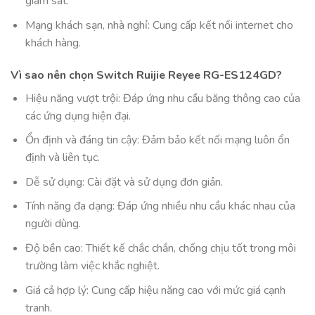
giám sát.
Mạng khách sạn, nhà ngh
ỉ
: Cung c
ấ
p k
ế
t n
ố
i internet cho
khách hàng.
Vì sao nên chọn Switch Ruijie Reyee RG-ES124GD?
Hiệu năng vượt trội: Đáp ứng nhu c
ầ
u băng thông cao c
ủ
a
các ứng dụng hiện đại.
Ổ
n định và đáng tin cậy: Đ
ả
m b
ả
o k
ế
t n
ố
i mạng luôn
ổ
n
định và liên tục.
D
ễ
s
ử
dụng: Cài đặt và s
ử
dụng đơn gi
ả
n.
Tính năng đa dạng: Đáp ứng nhi
ề
u nhu c
ầ
u khác nhau c
ủ
a
người dùng.
Độ b
ề
n cao: Thi
ế
t k
ế
ch
ắ
c ch
ắ
n, ch
ố
ng chịu t
ố
t trong môi
trường làm việc kh
ắ
c nghiệt.
Giá c
ả
hợp lý: Cung c
ấ
p hiệu năng cao với mức giá cạnh
tranh.