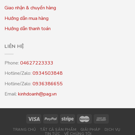
Giao nhận & chuyển hàng
Hướng dẫn mua hàng
Hướng dẫn thanh toán
LIÊN HỆ
Phone:
04627223333
Hotline/Zalo:
0934503848
Hotline/Zalo:
0936386655
Email:
kinhdoanh@pag.vn
TRANG CHỦ
TẤT CẢ SẢN PHẨM
GIẢI PHÁP
DỊCH VỤ
TIN TỨC
VỀ CHÚNG TÔI