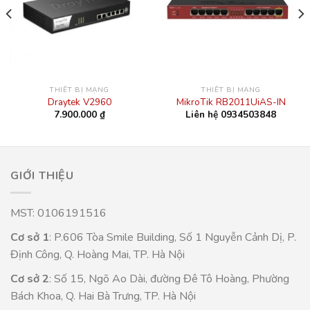
THIẾT BỊ MẠNG
THIẾT BỊ MẠNG
Draytek V2960
MikroTik RB2011UiAS-IN
7.900.000
₫
Liên hệ 0934503848
GIỚI THIỆU
MST: 0106191516
Cơ sở 1
: P.606 Tòa Smile Building, Số 1 Nguyễn Cảnh Dị, P.
Định Công, Q. Hoàng Mai, TP. Hà Nội
Cơ sở 2
: Số 15, Ngõ Ao Dài, đường Đê Tô Hoàng, Phường
Bách Khoa, Q. Hai Bà Trưng, TP. Hà Nội