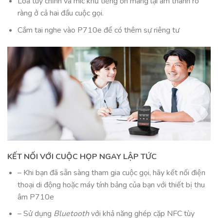
Loa tùy chỉnh và mic khử tiếng ồn mang lại âm thanh rõ
ràng ở cả hai đầu cuộc gọi.
Cắm tai nghe vào P710e để có thêm sự riêng tư
KẾT NỐI VỚI CUỘC HỌP NGAY LẬP TỨC
– Khi bạn đã sẵn sàng tham gia cuộc gọi, hãy kết nối điện
thoại di động hoặc máy tính bảng của bạn với thiết bị thu
âm P710e
– Sử dụng
Bluetooth
với khả năng ghép cặp NFC tùy