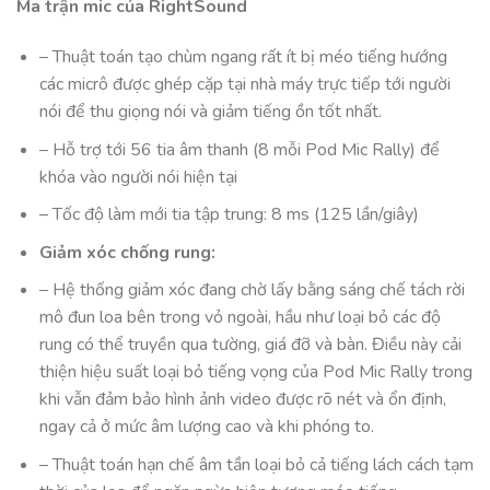
Ma trận mic của RightSound
– Thuật toán tạo chùm ngang rất ít bị méo tiếng hướng
các micrô được ghép cặp tại nhà máy trực tiếp tới người
nói để thu giọng nói và giảm tiếng ồn tốt nhất.
– Hỗ trợ tới 56 tia âm thanh (8 mỗi Pod Mic Rally) để
khóa vào người nói hiện tại
– Tốc độ làm mới tia tập trung: 8 ms (125 lần/giây)
Giảm xóc chống rung:
– Hệ thống giảm xóc đang chờ lấy bằng sáng chế tách rời
mô đun loa bên trong vỏ ngoài, hầu như loại bỏ các độ
rung có thể truyền qua tường, giá đỡ và bàn. Điều này cải
thiện hiệu suất loại bỏ tiếng vọng của Pod Mic Rally trong
khi vẫn đảm bảo hình ảnh video được rõ nét và ổn định,
ngay cả ở mức âm lượng cao và khi phóng to.
– Thuật toán hạn chế âm tần loại bỏ cả tiếng lách cách tạm