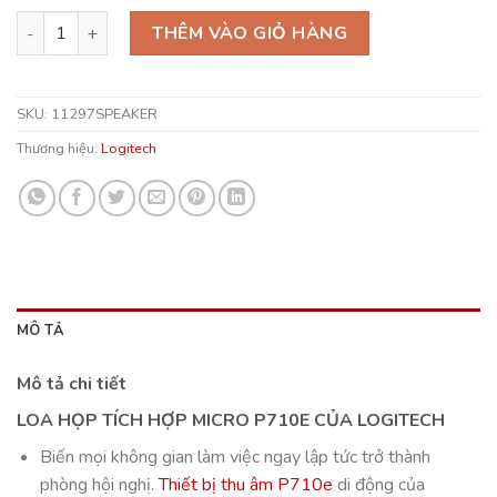
Loa họp tích hợp micro P710E của Logitech số lượng
THÊM VÀO GIỎ HÀNG
SKU:
11297SPEAKER
Thương hiệu:
Logitech
MÔ TẢ
Mô tả chi tiết
LOA HỌP TÍCH HỢP MICRO P710E CỦA LOGITECH
Biến mọi không gian làm việc ngay lập tức trở thành
phòng hội nghị.
Thiết bị thu âm P710e
di động của