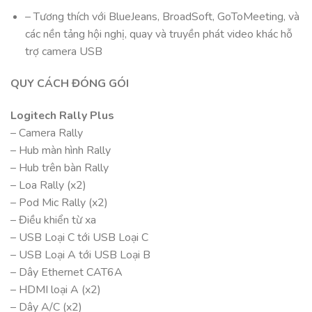
– Tương thích với BlueJeans, BroadSoft, GoToMeeting, và
các nền tảng hội nghị, quay và truyền phát video khác hỗ
trợ camera USB
QUY CÁCH ĐÓNG GÓI
Logitech Rally Plus
– Camera Rally
– Hub màn hình Rally
– Hub trên bàn Rally
– Loa Rally (x2)
– Pod Mic Rally (x2)
– Điều khiển từ xa
– USB Loại C tới USB Loại C
– USB Loại A tới USB Loại B
– Dây Ethernet CAT6A
– HDMI loại A (x2)
– Dây A/C (x2)