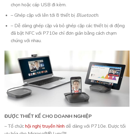
chọn hoặc cáp USB đi kèm.
– Ghép cặp với lên tới 8 thiết bị
Bluetooth
.
– Dễ dàng ghép cặp và bỏ ghép cặp các thiết bị di động
đã bật NFC với P710e chỉ đơn giản bằng cách chạm
chúng với nhau.
ĐƯỢC THIẾT KẾ CHO DOANH NGHIỆP
– Tổ chức
hội nghị truyền hình
dễ dàng với P710e. Được tối
ưu hóa cho Microsoft® Lync™