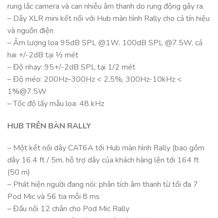
rung lắc camera và can nhiễu âm thanh do rung động gây ra.
– Dây XLR mini kết nối với Hub màn hình Rally cho cả tín hiệu
và nguồn điện
– Âm lượng loa 95dB SPL @1W, 100dB SPL @7.5W, cả
hai +/-2dB tại ½ mét
– Độ nhạy: 95+/-2dB SPL tại 1/2 mét
– Độ méo: 200Hz–300Hz < 2,5%, 300Hz-10kHz <
1%@7.5W
– Tốc độ lấy mẫu loa: 48 kHz
HUB TRÊN BÀN RALLY
– Một kết nối dây CAT6A tới Hub màn hình Rally (bao gồm
dây 16.4 ft / 5m, hỗ trợ dây của khách hàng lên tới 164 ft
(50 m)
– Phát hiện người đang nói: phân tích âm thanh từ tối đa 7
Pod Mic và 56 tia mỗi 8 ms
– Đầu nối 12 chân cho Pod Mic Rally