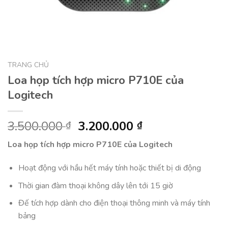
TRANG CHỦ
Loa họp tích hợp micro P710E của
Logitech
Giá
Giá
3.500.000
3.200.000
₫
₫
gốc
hiện
Loa họp tích hợp micro P710E của Logitech
là:
tại
3.500.000 ₫.
là:
Hoạt động với hầu hết máy tính hoặc thiết bị di động
3.200.000 ₫.
Thời gian đàm thoại không dây lên tới 15 giờ
Đế tích hợp dành cho điện thoại thông minh và máy tính
bảng