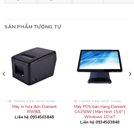
SẢN PHẨM TƯƠNG TỰ
HỆ THỐNG KIỂM SOÁT HÀNG HÓA
HỆ THỐNG KIỂM SOÁT HÀNG HÓA
Máy in hóa đơn Element
Máy POS bán hàng Element
RW80L
CA250W | Màn hình 15.6″ |
Windows 10 IoT
Liên hệ 0934503848
Liên hệ 0934503848