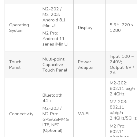
M2-202 /
M2-203:
Android 8.1
Operating
5.5﹄ 720 x
iMin UI,
Display
System
1280
M2 Pro:
Android 11
series iMin UI
Input: 100 ~
Multi-point
Touch
Power
240V;
Capacitive
Panel
Adapter
Output: 5V /
Touch Panel
2A
M2-202:
802.11 b/g/n
2.4GHz
Bluetooth
4.2+,
M2-203:
802.11
M2-203 /
a/b/g/n
Connectivity
Wi-Fi
M2 Pro:
2.4GHz/5GHz
GPS/GSM/4G
LTE, NFC
M2 Pro:
(Optional)
802.11
a/b/g/n ac