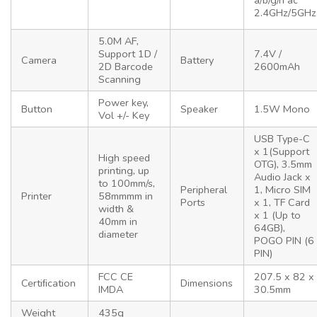
2.4GHz/5GHz
5.0M AF,
Support 1D /
7.4V /
Camera
Battery
2D Barcode
2600mAh
Scanning
Power key,
Button
Speaker
1.5W Mono
Vol +/- Key
USB Type-C
x 1(Support
High speed
OTG), 3.5mm
printing, up
Audio Jack x
to 100mm/s,
Peripheral
1, Micro SIM
Printer
58mmmm in
Ports
x 1, TF Card
width &
x 1 (Up to
40mm in
64GB),
diameter
POGO PIN (6
PIN)
FCC CE
207.5 x 82 x
Certiﬁcation
Dimensions
IMDA
30.5mm
Weight
435g