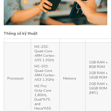
Thông số kỹ thuật
M2-202:
Quad-Core
ARM Cortex-
A35 1.3GHz
1GB RAM +
M2-203:
8GB ROM
Quad-Core
2GB RAM +
ARM Cortex-
16GB ROM
Processor
Memory
A53 1.3GHz
2GB RAM +
M2 Pro:
16GB ROM
Octa-Core
(NFC)
1.8GHz,
Dual*A75
and
Hexa*A55