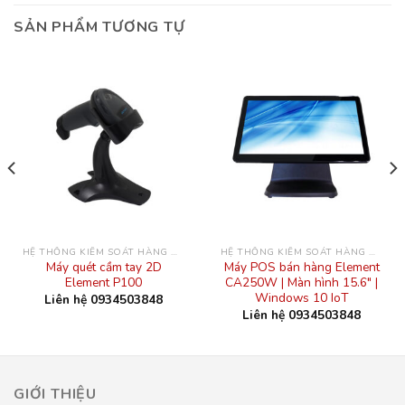
SẢN PHẨM TƯƠNG TỰ
HỆ THỐNG KIỂM SOÁT HÀNG HÓA
HỆ THỐNG KIỂM SOÁT HÀNG HÓA
Máy quét cầm tay 2D
Máy POS bán hàng Element
Element P100
CA250W | Màn hình 15.6″ |
Windows 10 IoT
Liên hệ 0934503848
Liên hệ 0934503848
GIỚI THIỆU