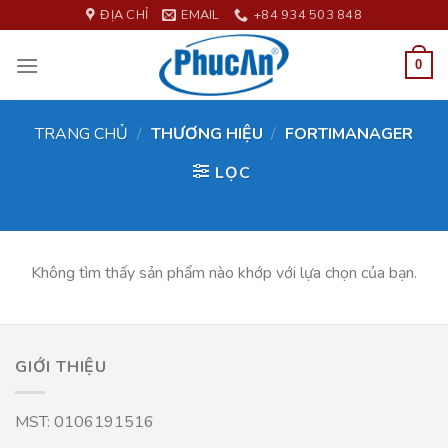
Skip
ĐỊA CHỈ
EMAIL
+84 934 503 848
to
content
0
TRANG CHỦ
/
THƯƠNG HIỆU
/
FORTIMANAGER
LỌC
Không tìm thấy sản phẩm nào khớp với lựa chọn của bạn.
GIỚI THIỆU
MST: 0106191516