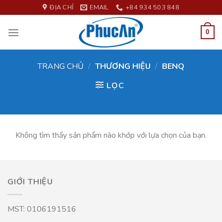
Skip
ĐỊA CHỈ
EMAIL
+84 934 503 848
to
content
0
TRANG CHỦ
/
THƯƠNG HIỆU
/
BENQ
LỌC
Không tìm thấy sản phẩm nào khớp với lựa chọn của bạn.
GIỚI THIỆU
MST: 0106191516