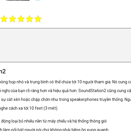
n2
òng họp nhỏ và trung bình có thể chứa tới 10 người tham gia. Nó cung c
hội nghị của bạn rõ ràng hơn và hiệu quả hơn. SoundStation2 cũng cung c
có sự cắt xén hoặc chập chờn như trong speakerphones truyền thống. Ng
ghe cách xa tới 10 feet (3 mét).
 động loại bỏ nhiễu nền từ máy chiếu và hệ thống thông gió
h làm nổi bật người nói chứ không phải tiếng ồn xung quanh