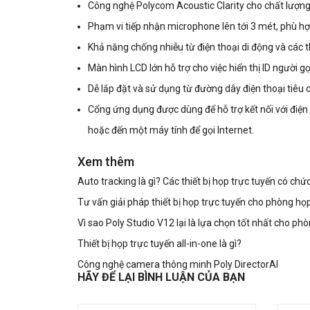
Công nghệ Polycom Acoustic Clarity cho chất lượng 
Phạm vi tiếp nhận microphone lên tới 3 mét, phù h
Khả năng chống nhiễu từ điện thoại di động và các th
Màn hình LCD lớn hỗ trợ cho việc hiển thị ID người g
Dễ lắp đặt và sử dụng từ đường dây điện thoại tiêu
Cổng ứng dụng được dùng để hỗ trợ kết nối với điện
hoặc đến một máy tính để gọi Internet.
Xem thêm
Auto tracking là gì? Các thiết bị họp trực tuyến có ch
Tư vấn giải pháp thiết bị họp trực tuyến cho phòng họ
Vì sao Poly Studio V12 lại là lựa chọn tốt nhất cho p
Thiết bị họp trực tuyến all-in-one là gì?
Công nghệ camera thông minh Poly DirectorAI
HÃY ĐỂ LẠI BÌNH LUẬN CỦA BẠN