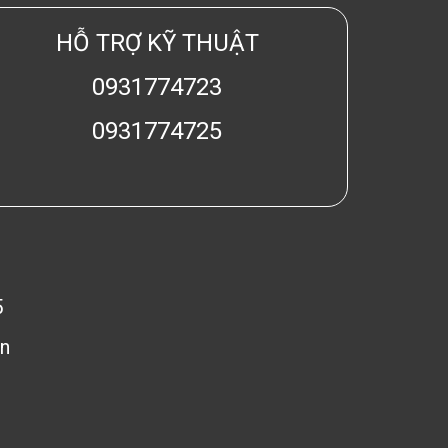
HỖ TRỢ KỸ THUẬT
0931774723
0931774725
5
n