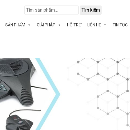
Tìm kiếm
SẢN PHẨM
GIẢI PHÁP
HỖ TRỢ
LIÊN HỆ
TIN TỨC