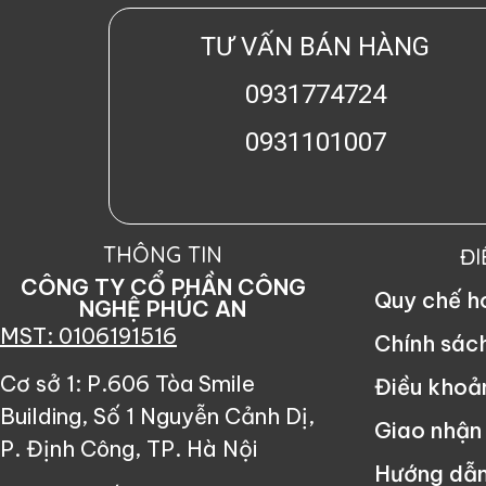
TƯ VẤN BÁN HÀNG
0931774724
0931101007
THÔNG TIN
Đ
CÔNG TY CỔ PHẦN CÔNG
Quy chế 
NGHỆ PHÚC AN
MST: 0106191516
Chính sác
Cơ sở 1: P.606 Tòa Smile
Điều khoả
Building, Số 1 Nguyễn Cảnh Dị,
Giao nhận
P. Định Công, TP. Hà Nội
Hướng dẫ