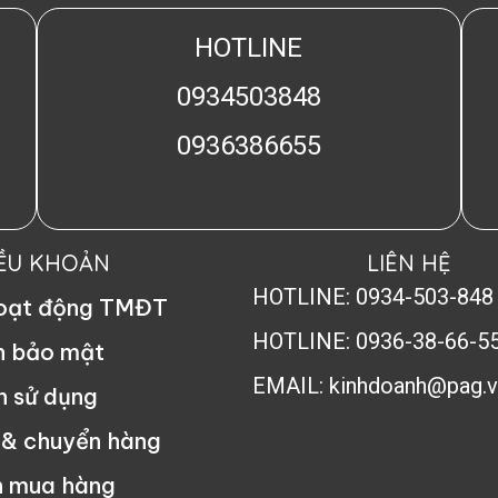
HOTLINE
0934503848
0936386655
IỀU KHOẢN
LIÊN HỆ
HOTLINE: 0934-503-848
hoạt động TMĐT
HOTLINE: 0936-38-66-5
h bảo mật
EMAIL: kinhdoanh@pag.v
n sử dụng
 & chuyển hàng
n mua hàng