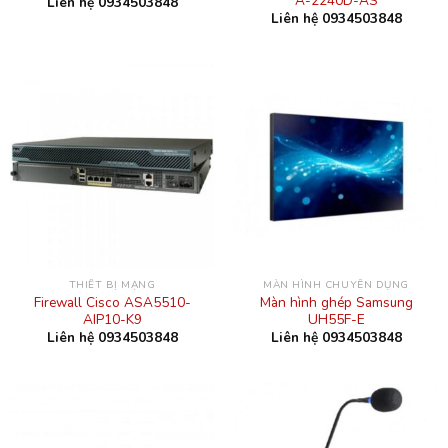
A-2240D-AS
Liên hệ 0934503848
Liên hệ 0934503848
THIẾT BỊ MẠNG
MÀN HÌNH CHUYÊN DỤNG
Firewall Cisco ASA5510-
Màn hình ghép Samsung
AIP10-K9
UH55F-E
Liên hệ 0934503848
Liên hệ 0934503848