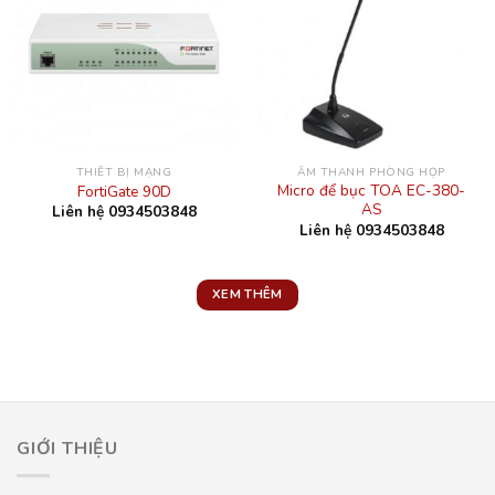
THIẾT BỊ MẠNG
ÂM THANH PHÒNG HỌP
Micro để bục TOA EC-380-
FortiGate 90D
AS
Liên hệ 0934503848
Liên hệ 0934503848
XEM THÊM
GIỚI THIỆU