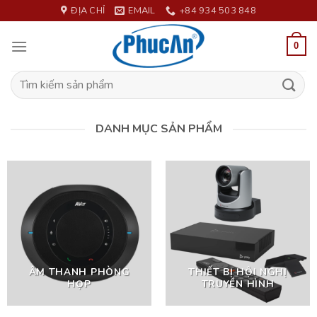
Skip
ĐỊA CHỈ
EMAIL
+84 934 503 848
to
content
0
Tìm
kiếm:
DANH MỤC SẢN PHẨM
ÂM THANH PHÒNG
THIẾT BỊ HỘI NGHỊ
HỌP
TRUYỀN HÌNH