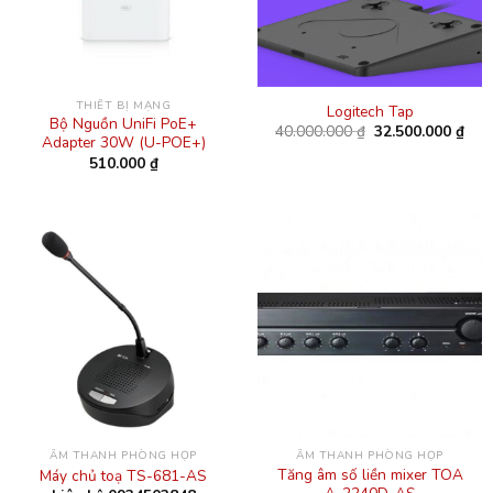
THIẾT BỊ MẠNG
Logitech Tap
Bộ Nguồn UniFi PoE+
Giá
Giá
40.000.000
₫
32.500.000
₫
Adapter 30W (U-POE+)
gốc
hiện
là:
tại
510.000
₫
40.000.000 ₫.
là:
32.5
ÂM THANH PHÒNG HỌP
ÂM THANH PHÒNG HỌP
Tăng âm số liền mixer TOA
Máy chủ toạ TS-681-AS