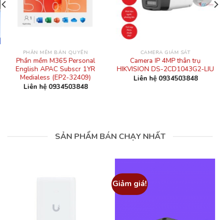
PHẦN MỀM BẢN QUYỀN
CAMERA GIÁM SÁT
Phần mềm M365 Personal
Camera IP 4MP thân trụ
English APAC Subscr 1YR
HIKVISION DS-2CD1043G2-LIU
Medialess (EP2-32409)
Liên hệ 0934503848
Liên hệ 0934503848
SẢN PHẨM BÁN CHẠY NHẤT
Giảm giá!