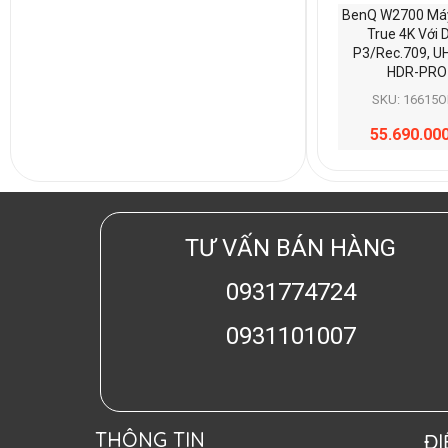
BenQ W2700 Máy
True 4K Với 
P3/Rec.709, U
HDR-PRO
SKU: 16615O
55.690.00
TƯ VẤN BÁN HÀNG
0931774724
0931101007
THÔNG TIN
Đ