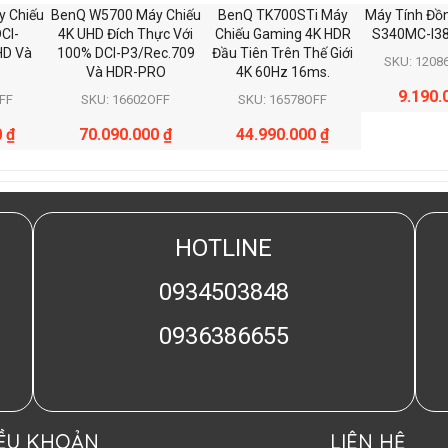
 Chiếu
BenQ W5700 Máy Chiếu
BenQ TK700STi Máy
Máy Tính Đồ
DCI-
4K UHD Đích Thực Với
Chiếu Gaming 4K HDR
S340MC-I3
HD Và
100% DCI-P3/Rec.709
Đầu Tiên Trên Thế Giới
SKU: 1208
Và HDR-PRO
4K 60Hz 16ms.
9.190.
FF
SKU: 16602OFF
SKU: 16578OFF
0
₫
70.090.000
₫
44.990.000
₫
HOTLINE
0934503848
0936386655
IỀU KHOẢN
LIÊN HỆ