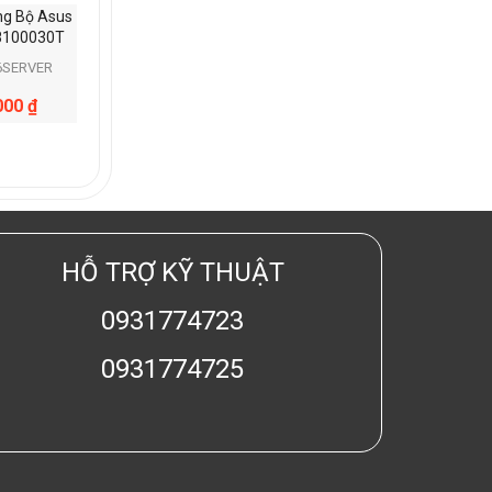
ng Bộ Asus
8100030T
6SERVER
000
₫
HỖ TRỢ KỸ THUẬT
0931774723
0931774725