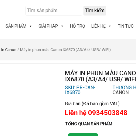
Tìm kiếm
SẢN PHẨM
GIẢI PHÁP
HỖ TRỢ
LIÊN HỆ
TIN TỨC
 In Canon
/ Máy in phun màu Canon IX6870 (A3/A4/ USB/ WIFI)
MÁY IN PHUN MÀU CAN
IX6870 (A3/A4/ USB/ WIF
SKU: PR-CAN-
THƯƠNG H
IX6870
CANON
Giá bán (Đã bao gồm VAT)
Liên hệ 0934503848
TỔNG QUAN SẢN PHẨM: