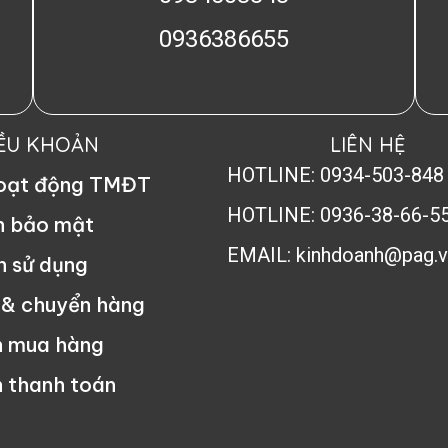
0936386655
IỀU KHOẢN
LIÊN HỆ
HOTLINE: 0934-503-848
hoạt động TMĐT
HOTLINE: 0936-38-66-5
h bảo mật
EMAIL: kinhdoanh@pag.v
n sử dụng
 & chuyển hàng
n mua hàng
 thanh toán