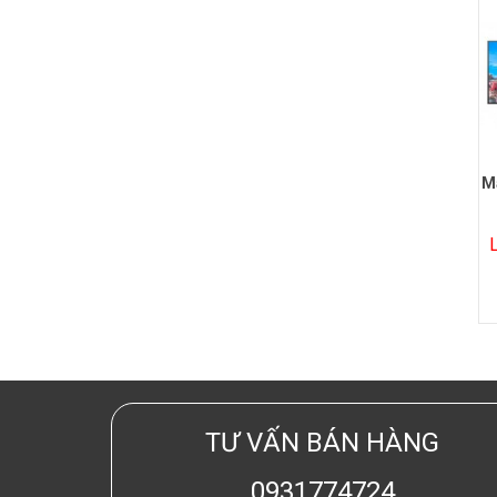
M
TƯ VẤN BÁN HÀNG
0931774724