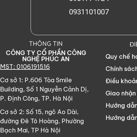
0931101007
THÔNG TIN
Đ
CÔNG TY CỔ PHẦN CÔNG
Quy chế 
NGHỆ PHÚC AN
MST: 0106191516
Chính sác
Cơ sở 1: P.606 Tòa Smile
Điều khoả
Building, Số 1 Nguyễn Cảnh Dị,
Giao nhận
P. Định Công, TP. Hà Nội
Hướng dẫ
Cơ sở 2: Số 15, ngõ Ao Dài,
Hướng dẫn
đường Đê Tô Hoàng, Phường
Bạch Mai, TP Hà Nội