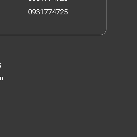
0931774725
5
n