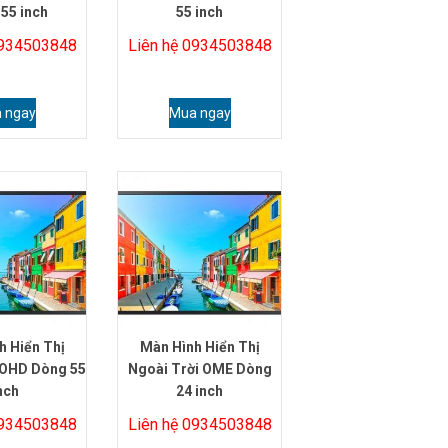
55 inch
55 inch
0934503848
Liên hệ 0934503848
 ngay
Mua ngay
h Hiển Thị
Màn Hình Hiển Thị
 OHD Dòng 55
Ngoài Trời OME Dòng
nch
24 inch
0934503848
Liên hệ 0934503848