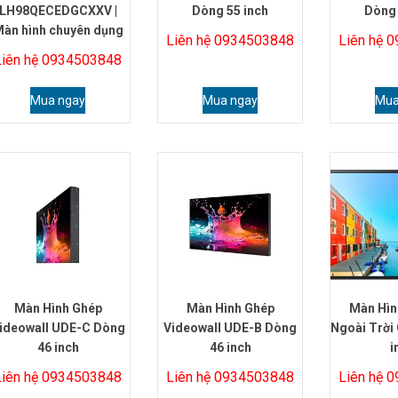
LH98QECEDGCXXV |
Dòng 55 inch
Dòng 
àn hình chuyên dụng
Liên hệ 0934503848
Liên hệ 
Liên hệ 0934503848
Mua ngay
Mua ngay
Mua
Màn Hình Ghép
Màn Hình Ghép
Màn Hìn
ideowall UDE-C Dòng
Videowall UDE-B Dòng
Ngoài Trời
46 inch
46 inch
i
Liên hệ 0934503848
Liên hệ 0934503848
Liên hệ 