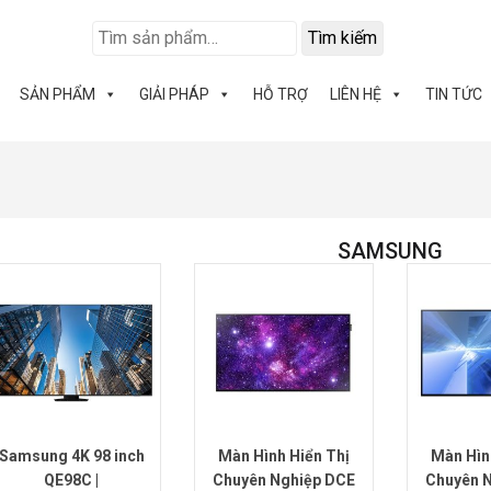
Tìm kiếm
SẢN PHẨM
GIẢI PHÁP
HỖ TRỢ
LIÊN HỆ
TIN TỨC
SAMSUNG
Samsung 4K 98 inch
Màn Hình Hiển Thị
Màn Hìn
QE98C |
Chuyên Nghiệp DCE
Chuyên 