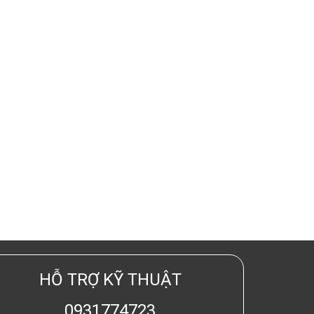
HỖ TRỢ KỸ THUẬT
0931774723