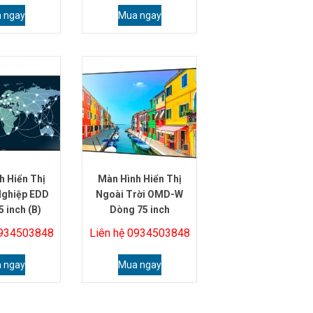
 ngay
Mua ngay
h Hiển Thị
Màn Hình Hiển Thị
Nghiệp EDD
Ngoài Trời OMD-W
 inch (B)
Dòng 75 inch
0934503848
Liên hệ 0934503848
 ngay
Mua ngay