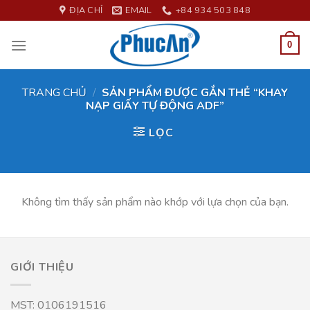
Skip
ĐỊA CHỈ
EMAIL
+84 934 503 848
to
content
0
TRANG CHỦ
/
SẢN PHẨM ĐƯỢC GẮN THẺ “KHAY
NẠP GIẤY TỰ ĐỘNG ADF”
LỌC
Không tìm thấy sản phẩm nào khớp với lựa chọn của bạn.
GIỚI THIỆU
MST: 0106191516