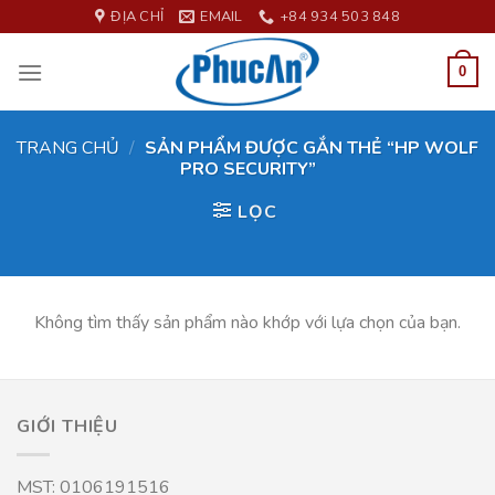
Skip
ĐỊA CHỈ
EMAIL
+84 934 503 848
to
content
0
TRANG CHỦ
/
SẢN PHẨM ĐƯỢC GẮN THẺ “HP WOLF
PRO SECURITY”
LỌC
Không tìm thấy sản phẩm nào khớp với lựa chọn của bạn.
GIỚI THIỆU
MST: 0106191516