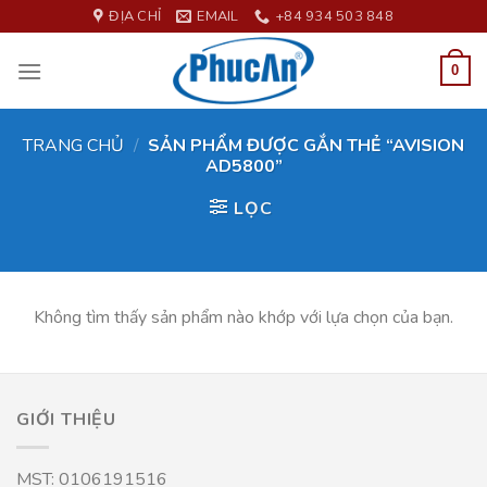
Skip
ĐỊA CHỈ
EMAIL
+84 934 503 848
to
content
0
TRANG CHỦ
/
SẢN PHẨM ĐƯỢC GẮN THẺ “AVISION
AD5800”
LỌC
Không tìm thấy sản phẩm nào khớp với lựa chọn của bạn.
GIỚI THIỆU
MST: 0106191516