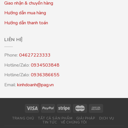
Giao nhận & chuyển hàng
Hướng dẫn mua hàng
Hướng dẫn thanh toán
LIÊN HỆ
Phone:
04627223333
Hotline/Zalo:
0934503848
Hotline/Zalo:
0936386655
Email:
kinhdoanh@pag.vn
TRANG CHỦ
TẤT CẢ SẢN PHẨM
GIẢI PHÁP
DỊCH VỤ
TIN TỨC
VỀ CHÚNG TÔI