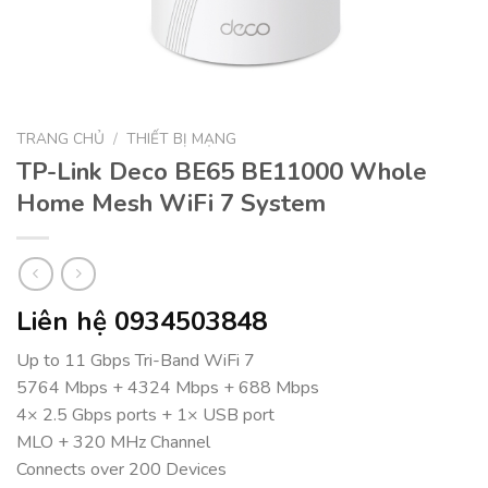
TRANG CHỦ
/
THIẾT BỊ MẠNG
TP-Link Deco BE65 BE11000 Whole
Home Mesh WiFi 7 System
Liên hệ 0934503848
Up to 11 Gbps Tri-Band WiFi 7
5764 Mbps + 4324 Mbps + 688 Mbps
4× 2.5 Gbps ports + 1× USB port
MLO + 320 MHz Channel
Connects over 200 Devices