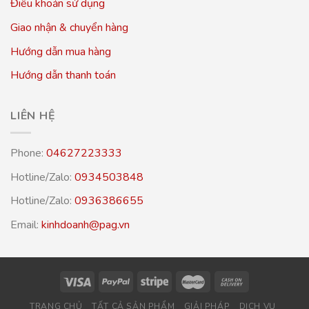
Điều khoản sử dụng
Giao nhận & chuyển hàng
Hướng dẫn mua hàng
Hướng dẫn thanh toán
LIÊN HỆ
Phone:
04627223333
Hotline/Zalo:
0934503848
Hotline/Zalo:
0936386655
Email:
kinhdoanh@pag.vn
TRANG CHỦ
TẤT CẢ SẢN PHẨM
GIẢI PHÁP
DỊCH VỤ