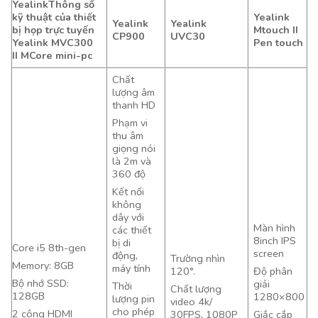
YealinkThông số
kỹ thuật của thiết
Yealink
Yealink
Yealink
bị họp trực tuyến
Mtouch II
CP900
UVC30
Yealink MVC300
Pen touch
II MCore mini-pc
Chất
lượng âm
thanh HD
Phạm vi
thu âm
giọng nói
là 2m và
360 độ
Kết nối
không
dây với
Màn hình
các thiết
8inch IPS
bị di
Core i5 8th-gen
screen
động,
Trường nhìn
Memory: 8GB
máy tính
120°.
Độ phân
Bộ nhớ SSD:
giải
Thời
Chất lượng
128GB
1280×800
lượng pin
video 4k/
cho phép
2 công HDMI
30FPS, 1080P
Giắc cắp