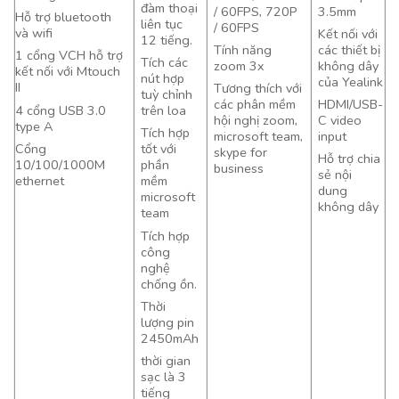
đàm thoại
/ 60FPS, 720P
3.5mm
Hỗ trợ bluetooth
liên tục
/ 60FPS
và wifi
Kết nối với
12 tiếng.
Tính năng
các thiết bị
1 cổng VCH hỗ trợ
Tích các
zoom 3x
không dây
kết nối với Mtouch
nút hợp
của Yealink
II
Tương thích với
tuỳ chỉnh
các phân mềm
HDMI/USB-
4 cổng USB 3.0
trên loa
hội nghị zoom,
C video
type A
Tích hợp
microsoft team,
input
Cổng
tốt với
skype for
Hỗ trợ chia
10/100/1000M
phần
business
sẻ nội
ethernet
mềm
dung
microsoft
không dây
team
Tích hợp
công
nghệ
chống ồn.
Thời
lượng pin
2450mAh
thời gian
sạc là 3
tiếng