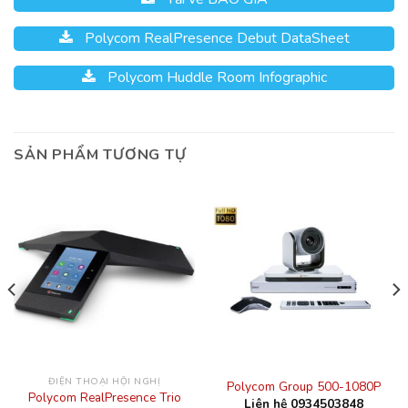
Polycom RealPresence Debut DataSheet
Polycom Huddle Room Infographic
SẢN PHẨM TƯƠNG TỰ
ĐIỆN THOẠI HỘI NGHỊ
Polycom Group 500-1080P
Polycom RealPresence Trio
Liên hệ 0934503848