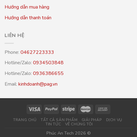
Hướng dẫn mua hàng
Hướng dẫn thanh toán
LIÊN HỆ
Phone:
04627223333
Hotline/Zalo:
0934503848
Hotline/Zalo:
0936386655
Email:
kinhdoanh@pag.vn
TRANG CHỦ
TẤT CẢ SẢN PHẨM
GIẢI PHÁP
DỊCH VỤ
TIN TỨC
VỀ CHÚNG TÔI
Phúc An Tech 2026 ©