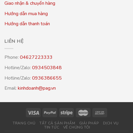
Giao nhận & chuyển hàng
Hướng dẫn mua hàng
Hướng dẫn thanh toán
LIÊN HỆ
Phone:
04627223333
Hotline/Zalo:
0934503848
Hotline/Zalo:
0936386655
Email:
kinhdoanh@pag.vn
TRANG CHỦ
TẤT CẢ SẢN PHẨM
GIẢI PHÁP
DỊCH VỤ
TIN TỨC
VỀ CHÚNG TÔI