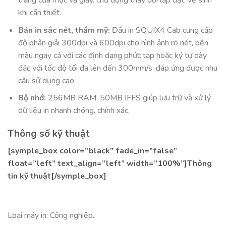
trạng của mực và giấy. chủ động thay đổi lắp đặt, vệ sinh
khi cần thiết.
Bản in sắc nét, thẩm mỹ:
Đầu in SQUIX4 Cab cung cấp
độ phân giải 300dpi và 600dpi cho hình ảnh rõ nét, bền
màu ngay cả với các định dạng phức tạp hoặc ký tự dày
đặc với tốc độ tối đa lên đến 300mm/s .đáp ứng được nhu
cầu sử dụng cao.
Bộ nhớ:
256MB RAM, 50MB IFFS giúp lưu trữ và xử lý
dữ liệu in nhanh chóng, chính xác.
Thông số kỹ thuật
[symple_box color=”black” fade_in=”false”
float=”left” text_align=”left” width=”100%”]Thông
tin kỹ thuật[/symple_box]
Loại máy in: Công nghiệp.