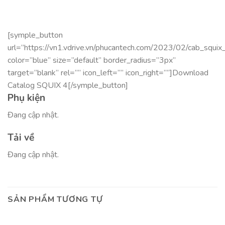
[symple_button
url=”https://vn1.vdrive.vn/phucantech.com/2023/02/cab_squix
color=”blue” size=”default” border_radius=”3px”
target=”blank” rel=”” icon_left=”” icon_right=””]Download
Catalog SQUIX 4[/symple_button]
Phụ kiện
Đang cập nhật.
Tải về
Đang cập nhật.
SẢN PHẨM TƯƠNG TỰ