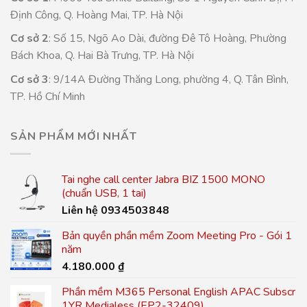
Định Công, Q. Hoàng Mai, TP. Hà Nội
Cơ sở 2
: Số 15, Ngõ Ao Dài, đường Đê Tô Hoàng, Phường
Bách Khoa, Q. Hai Bà Trưng, TP. Hà Nội
Cơ sở 3
: 9/14A Đường Thăng Long, phường 4, Q. Tân Bình,
TP. Hồ Chí Minh
SẢN PHẨM MỚI NHẤT
Tai nghe call center Jabra BIZ 1500 MONO
(chuẩn USB, 1 tai)
Liên hệ 0934503848
Bản quyền phần mềm Zoom Meeting Pro - Gói 1
năm
4.180.000
₫
Phần mềm M365 Personal English APAC Subscr
1YR Medialess (EP2-32409)