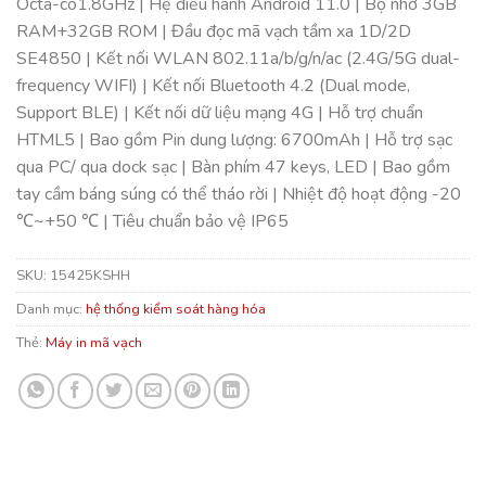
Octa-co1.8GHz | Hệ điều hành Android 11.0 | Bộ nhớ 3GB
RAM+32GB ROM | Đầu đọc mã vạch tầm xa 1D/2D
SE4850 | Kết nối WLAN 802.11a/b/g/n/ac (2.4G/5G dual-
frequency WIFI) | Kết nối Bluetooth 4.2 (Dual mode,
Support BLE) | Kết nối dữ liệu mạng 4G | Hỗ trợ chuẩn
HTML5 | Bao gồm Pin dung lượng: 6700mAh | Hỗ trợ sạc
qua PC/ qua dock sạc | Bàn phím 47 keys, LED | Bao gồm
tay cầm báng súng có thể tháo rời | Nhiệt độ hoạt động -20
℃~+50 ℃ | Tiêu chuẩn bảo vệ IP65
SKU:
15425KSHH
Danh mục:
hệ thống kiểm soát hàng hóa
Thẻ:
Máy in mã vạch