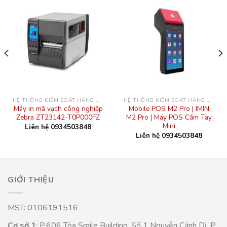
HỆ THỐNG KIỂM SOÁT HÀNG HÓA
HỆ THỐNG KIỂM SOÁT HÀNG HÓA
Máy in mã vạch công nghiệp
Mobile POS M2 Pro | IMIN
Zebra ZT23142-T0P000FZ
M2 Pro | Máy POS Cầm Tay
Mini
Liên hệ 0934503848
Liên hệ 0934503848
GIỚI THIỆU
MST: 0106191516
Cơ sở 1
: P.606 Tòa Smile Building, Số 1 Nguyễn Cảnh Dị, P.