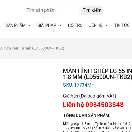
Tìm kiếm
SẢN PHẨM
GIẢI PHÁP
HỖ TRỢ
LIÊN HỆ
TIN TỨC
55 inch loại 1.8 mm (LD550DUN-TKB2)
MÀN HÌNH GHÉP LG 55 I
1.8 MM (LD550DUN-TKB2
SKU: 17734MH
Giá bán (Đã bao gồm VAT)
Liên hệ 0934503848
TỔNG QUAN SẢN PHẨM:
Mối ghép: 1.8mm Tỷ lệ màn hình: 16:9 
1920*1080pixel (hỗ trợ đầu vào 4K ) Ti