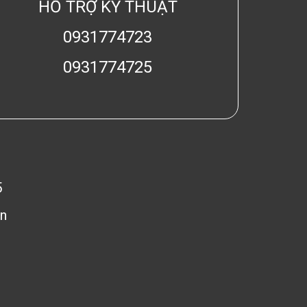
HỖ TRỢ KỸ THUẬT
0931774723
0931774725
5
n