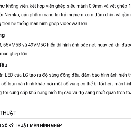
 như không viền, kết hợp viền ghép siêu mảnh 0.9mm và vết ghép 
ởi Nemko, sản phẩm mang lại trải nghiệm xem đắm chìm và gần 
 trên hệ thống màn hình ghép videowall lớn.
àng
 55VM5B và 49VM5C hiển thị hình ảnh sắc nét, ngay cả khi được
 màn ghép lớn.
đều
n LED của LG tạo ra độ sáng đồng đều, đảm bảo hình ảnh hiển thị
 số loại màn hình khác, nơi một số vùng có thể bị tối hơn, màn hì
tôi cung cấp khả năng hiển thị cao và độ sáng nhất quán trên t
 THUẬT
 SỐ KỸ THUẬT MÀN HÌNH GHÉP