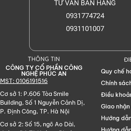
TƯ VẤN BÁN HÀNG
0931774724
0931101007
THÔNG TIN
Đ
CÔNG TY CỔ PHẦN CÔNG
Quy chế 
NGHỆ PHÚC AN
MST: 0106191516
Chính sác
Cơ sở 1: P.606 Tòa Smile
Điều khoả
Building, Số 1 Nguyễn Cảnh Dị,
Giao nhận
P. Định Công, TP. Hà Nội
Hướng dẫ
Cơ sở 2: Số 15, ngõ Ao Dài,
Hướng dẫn