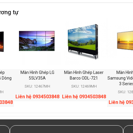
ương tự
hép
Màn Hình Ghép LG
Màn Hình Ghép Laser
Màn Hìn
B Dòng
55LV35A
Barco ODL-721
Samsung Vide
3 Serie
SKU: 12467MH
SKU: 12469MH
MH
SKU: 12
Liên hệ 0934503848
Liên hệ 0934503848
503848
Liên hệ 09