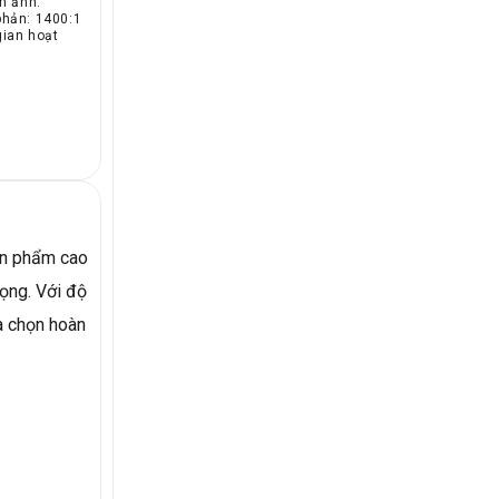
m ảnh:
hản: 1400:1
gian hoạt
ản phẩm cao
ọng. Với độ
ựa chọn hoàn