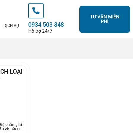
TƯ VẤN MIỄN
PHÍ
0934 503 848
DỊCH VỤ
Hỗ trợ 24/7
NCH LOẠI
)
Độ phân giải:
êu chuẩn Full