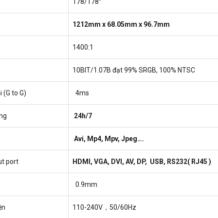
178/178°
1
212
mm x
68
.05mm x 96.7mm
1400:1
10BIT/1.07B đạt 99% SRGB, 100% NTSC
 (G to G)
4ms
ộng
24h/7
Avi, Mp4, Mpv, Jpeg….
ut port
HDMI, VGA, DVI, AV, DP, USB, RS232( RJ45 )
0.9mm
ện
110-240V，50/60Hz