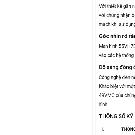
Với thiết kế gần
với chứng nhận b
mạch khi sử dụng
Góc nhìn rõ r
Màn hình 55VH7B,
vào các hệ thống
Độ sáng đồng 
Công nghệ đèn nề
Khác biệt với một
49VMC của chúng 
hình.
THÔNG SỐ KỸ
I.
THÔNG