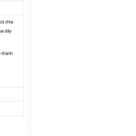
bộ chia
ua dây
h thành