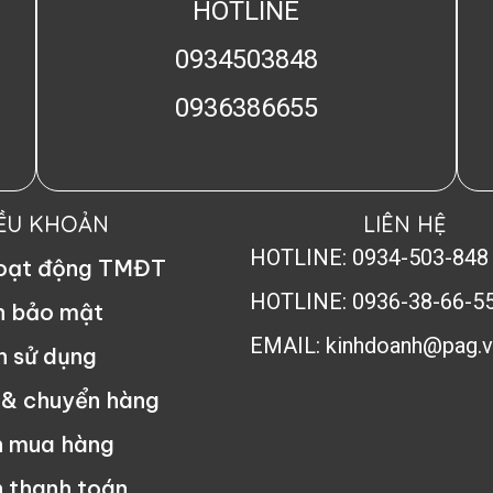
HOTLINE
0934503848
0936386655
IỀU KHOẢN
LIÊN HỆ
HOTLINE: 0934-503-848
hoạt động TMĐT
HOTLINE: 0936-38-66-5
h bảo mật
EMAIL: kinhdoanh@pag.v
n sử dụng
 & chuyển hàng
n mua hàng
 thanh toán