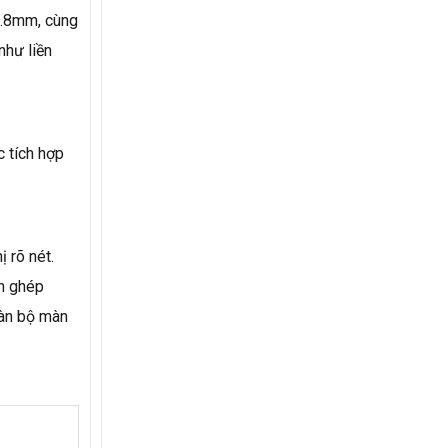
1.8mm, cùng
như liền
 tích hợp
 rõ nét.
nh ghép
oàn bộ màn