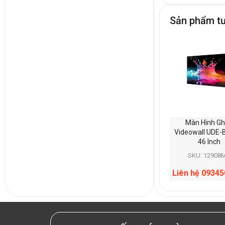
Sản phẩm t
Màn Hình G
Videowall UDE-
46 Inch
SKU: 12908
Liên hệ 0934