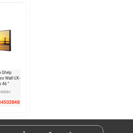
h Ghép
o Wall UX-
s 46 ”
843MH
34503848