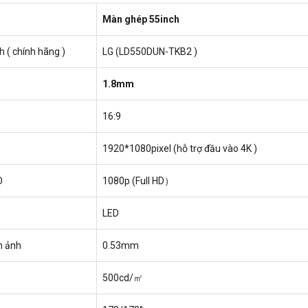
Màn ghép 55inch
 ( chính hãng )
LG (LD550DUN-TKB2 )
1.8mm
16:9
1920*1080pixel (hỗ trợ đầu vào 4K )
D
1080p (Full HD）
LED
m ảnh
0.53mm
500cd/㎡