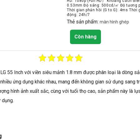
HD: 1080p (Full HD） Khoảng cách điể
0.53mm Độ sáng: 500cd/㎡ Độ tương p
Thời gian phản hồi (G to G): 4ms Thời 
động: 24h/7
Thẻ sản phẩm:
màn hình ghép
Còn hàng
 LG 55 Inch với viền siêu mảnh 1.8 mm được phân loại là dòng s
 nhiều ứng dụng khác nhau, mang đến không gian sử dụng sang tr
ượng hình ảnh xuất sắc, cùng với tuổi thọ cao, sản phẩm này là l
 dụng.
g