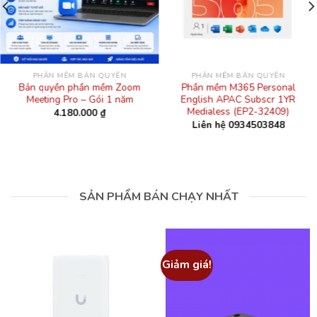
PHẦN MỀM BẢN QUYỀN
PHẦN MỀM BẢN QUYỀN
Bản quyền phần mềm Zoom
Phần mềm M365 Personal
Meeting Pro – Gói 1 năm
English APAC Subscr 1YR
Medialess (EP2-32409)
4.180.000
₫
Liên hệ 0934503848
SẢN PHẨM BÁN CHẠY NHẤT
Giảm giá!