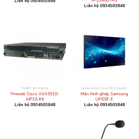
A-2240D-AS
Liên hệ 0934503848
Liên hệ 0934503848
THIẾT BỊ MẠNG
MÀN HÌNH CHUYÊN DỤNG
Firewall Cisco ASA5510-
Màn hình ghép Samsung
AIP10-K9
UH55F-E
Liên hệ 0934503848
Liên hệ 0934503848