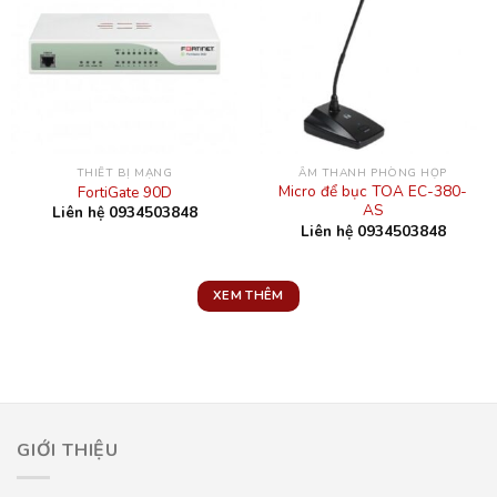
THIẾT BỊ MẠNG
ÂM THANH PHÒNG HỌP
Micro để bục TOA EC-380-
FortiGate 90D
AS
Liên hệ 0934503848
Liên hệ 0934503848
XEM THÊM
GIỚI THIỆU