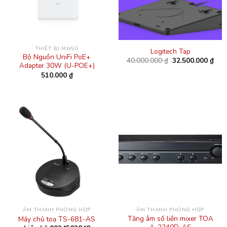
THIẾT BỊ MẠNG
Logitech Tap
Bộ Nguồn UniFi PoE+
Giá
Giá
40.000.000
₫
32.500.000
₫
Adapter 30W (U-POE+)
gốc
hiện
là:
tại
510.000
₫
40.000.000 ₫.
là:
32.5
ÂM THANH PHÒNG HỌP
ÂM THANH PHÒNG HỌP
Tăng âm số liền mixer TOA
Máy chủ toạ TS-681-AS