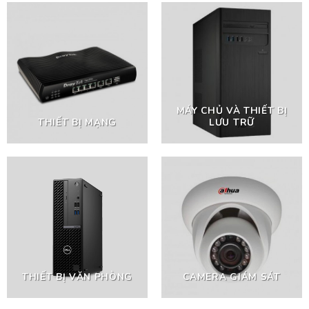
MÁY CHỦ VÀ THIẾT BỊ
THIẾT BỊ MẠNG
LƯU TRỮ
THIẾT BỊ VĂN PHÒNG
CAMERA GIÁM SÁT