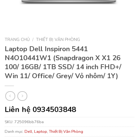
TRANG CHỦ
/
THIẾT BỊ VĂN PHÒNG
Laptop Dell Inspiron 5441
N4O10441W1 (Snapdragon X X1 26
100/ 16GB/ 1TB SSD/ 14 inch FHD+/
Win 11/ Office/ Grey/ Vỏ nhôm/ 1Y)
Liên hệ 0934503848
SKU:
725096bb76ba
Danh mục:
Dell
,
Laptop
,
Thiết Bị Văn Phòng