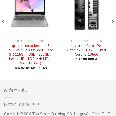
THIẾT BỊ VĂN PHÒNG
THIẾT BỊ VĂN PHÒNG
Laptop Lenovo Ideapad 3
Máy tính để bàn Dell
15ITL05 81X800KRVN (Core
Optiplex 7010SFF – Intel
i3-1115G4 | 8GB | 256GB |
Core i5-13500
Intel UHD | 15.6 inch HD |
13.100.000
₫
Win 11 | Xám)
Liên hệ 0934503848
GIỚI THIỆU
MST: 0106191516
Cơ sở 1
: P.606 Tòa Smile Building, Số 1 Nguyễn Cảnh Dị, P.