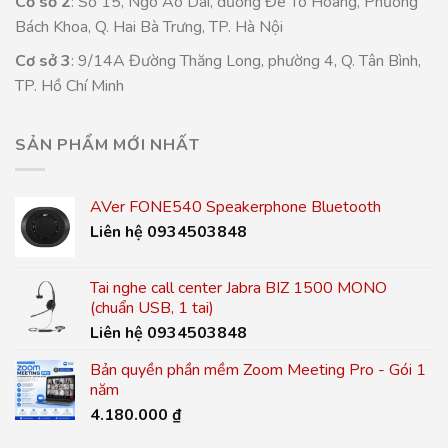
Cơ sở 2
: Số 15, Ngõ Ao Dài, đường Đê Tô Hoàng, Phường
Bách Khoa, Q. Hai Bà Trưng, TP. Hà Nội
Cơ sở 3
: 9/14A Đường Thăng Long, phường 4, Q. Tân Bình,
TP. Hồ Chí Minh
SẢN PHẨM MỚI NHẤT
AVer FONE540 Speakerphone Bluetooth
Liên hệ 0934503848
Tai nghe call center Jabra BIZ 1500 MONO
(chuẩn USB, 1 tai)
Liên hệ 0934503848
Bản quyền phần mềm Zoom Meeting Pro - Gói 1
năm
4.180.000
₫