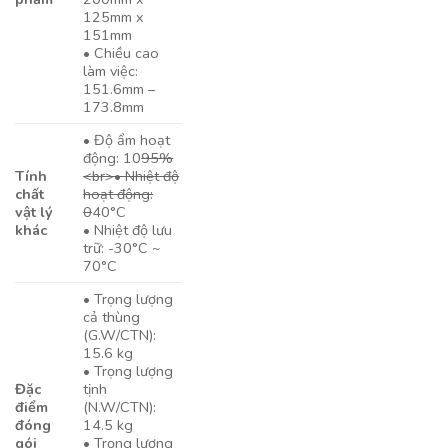
125mm x
151mm
• Chiều cao
làm việc:
151.6mm –
173.8mm
• Độ ẩm hoạt
động: 10
95%
Tính
<br>• Nhiệt độ
chất
hoạt động:
vật lý
0
40°C
khác
• Nhiệt độ lưu
trữ: -30°C ~
70°C
• Trọng lượng
cả thùng
(G.W/CTN):
15.6 kg
• Trọng lượng
Đặc
tịnh
điểm
(N.W/CTN):
đóng
14.5 kg
gói
• Trọng lượng