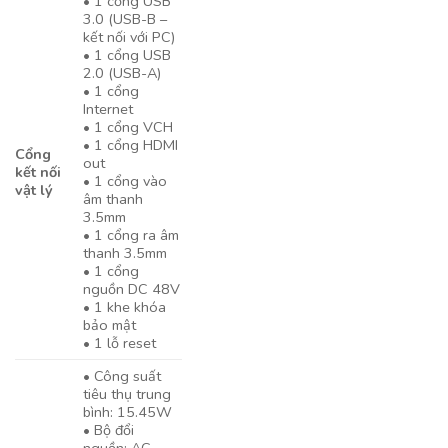
• 1 cổng USB
3.0 (USB-B –
kết nối với PC)
• 1 cổng USB
2.0 (USB-A)
• 1 cổng
Internet
• 1 cổng VCH
• 1 cổng HDMI
Cổng
out
kết nối
• 1 cổng vào
vật lý
âm thanh
3.5mm
• 1 cổng ra âm
thanh 3.5mm
• 1 cổng
nguồn DC 48V
• 1 khe khóa
bảo mật
• 1 lỗ reset
• Công suất
tiêu thụ trung
bình: 15.45W
• Bộ đổi
nguồn: AC