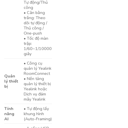
Tự động/Thủ
công
• Cân bằng
trắng: Theo
dõi tự động /
Thủ công /
One-push
• Tốc độ màn
trập:
1/60~1/10000
giây
• Công cụ
quản lý Yealink
RoomConnect
Quản
• Nền tảng
lý thiết
quản lý thiết bị
bị
Yealink hoặc
Dịch vụ đám
mây Yealink
Tính
• Tự động lấy
năng
khung hình
AI
(Auto-Framing)