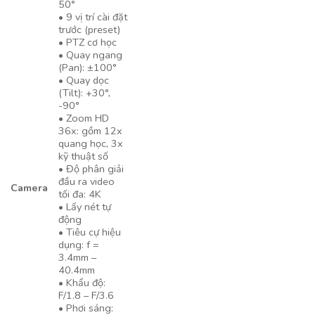
50°
• 9 vị trí cài đặt
trước (preset)
• PTZ cơ học
• Quay ngang
(Pan): ±100°
• Quay dọc
(Tilt): +30°,
-90°
• Zoom HD
36x: gồm 12x
quang học, 3x
kỹ thuật số
• Độ phân giải
đầu ra video
Camera
tối đa: 4K
• Lấy nét tự
động
• Tiêu cự hiệu
dụng: f =
3.4mm –
40.4mm
• Khẩu độ:
F/1.8 – F/3.6
• Phơi sáng: