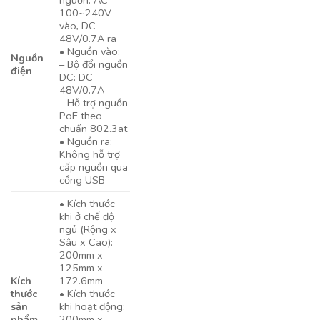
100~240V
vào, DC
48V/0.7A ra
• Nguồn vào:
Nguồn
– Bộ đổi nguồn
điện
DC: DC
48V/0.7A
– Hỗ trợ nguồn
PoE theo
chuẩn 802.3at
• Nguồn ra:
Không hỗ trợ
cấp nguồn qua
cổng USB
• Kích thước
khi ở chế độ
ngủ (Rộng x
Sâu x Cao):
200mm x
125mm x
Kích
172.6mm
thước
• Kích thước
sản
khi hoạt động:
phẩm
200mm x