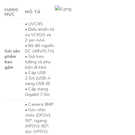
HẠNG
MÔ TẢ
MỤC
• UVC85
• Điều khiển từ
xa VCR20 và
2 pin AAA
• Bộ đổi nguồn
Gói sản
DC (48V/0.7A)
phẩm
• Giá treo
bao
tường và phụ
gồm
kiện đi kèm
• Cáp USB
2.5m (USB-A
sang USB-B)
• Cáp mạng
Gigabit 7.5m
• Camera 8MP
• Góc nhìn
chéo (DFOV):
90°, ngang
(HFOV): 80°,
dọc (VFOV):