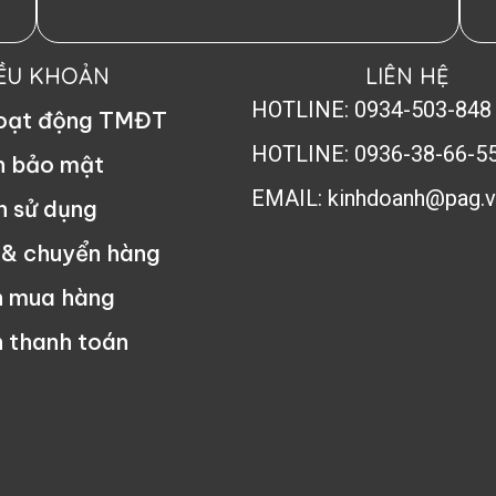
IỀU KHOẢN
LIÊN HỆ
HOTLINE: 0934-503-848
hoạt động TMĐT
HOTLINE: 0936-38-66-5
h bảo mật
EMAIL: kinhdoanh@pag.v
n sử dụng
 & chuyển hàng
n mua hàng
 thanh toán