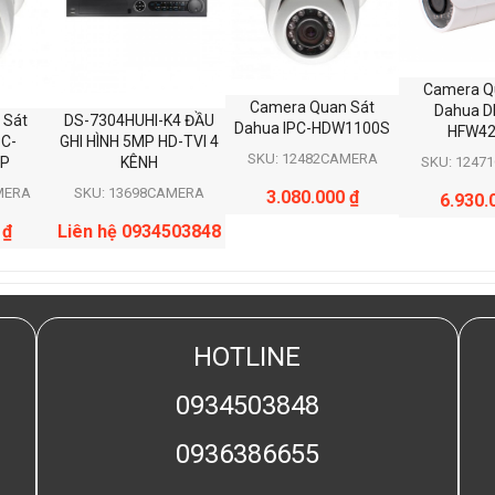
Camera Q
Camera Quan Sát
Dahua D
 Sát
DS-7304HUHI-K4 ĐẦU
Dahua IPC-HDW1100S
HFW4
PC-
GHI HÌNH 5MP HD-TVI 4
SKU: 12482CAMERA
P
KÊNH
SKU: 1247
MERA
SKU: 13698CAMERA
3.080.000
₫
6.930.
0
₫
Liên hệ 0934503848
HOTLINE
0934503848
0936386655