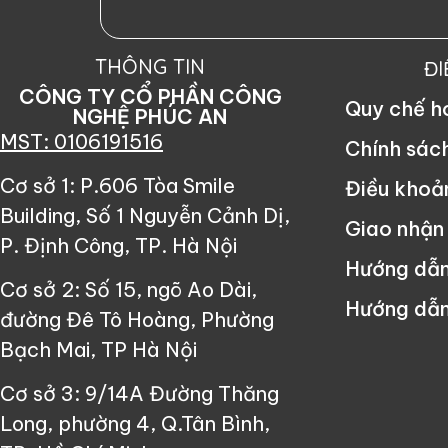
THÔNG TIN
Đ
CÔNG TY CỔ PHẦN CÔNG
Quy chế 
NGHỆ PHÚC AN
MST: 0106191516
Chính sác
Cơ sở 1: P.606 Tòa Smile
Điều khoả
Building, Số 1 Nguyễn Cảnh Dị,
Giao nhận
P. Định Công, TP. Hà Nội
Hướng dẫ
Cơ sở 2: Số 15, ngõ Ao Dài,
Hướng dẫn
đường Đê Tô Hoàng, Phường
Bạch Mai, TP Hà Nội
Cơ sở 3: 9/14A Đường Thăng
Long, phường 4, Q.Tân Bình,