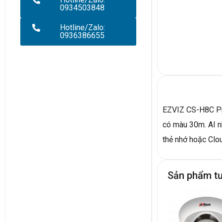
0934503848
Hotline/Zalo:
0936386655
EZVIZ CS-H8C Pro
có màu 30m. AI nh
thẻ nhớ hoặc Clo
Sản phẩm t