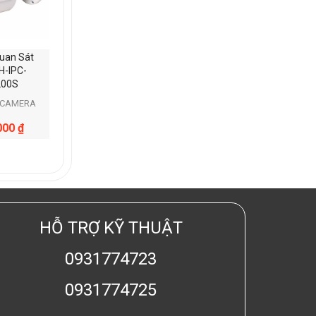
uan Sát
H-IPC-
200S
1CAMERA
000
₫
HỖ TRỢ KỸ THUẬT
0931774723
0931774725