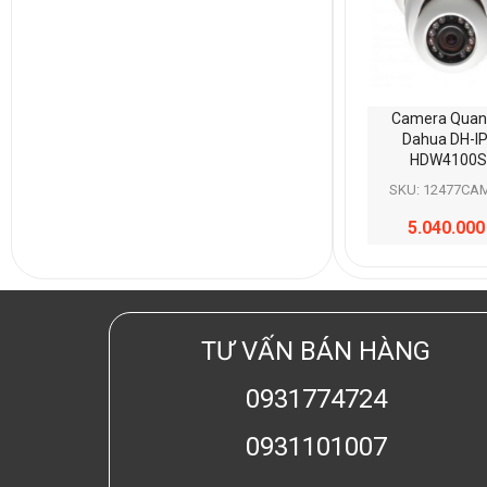
Camera Quan
Dahua DH-I
HDW4100S
SKU: 12477CA
5.040.00
TƯ VẤN BÁN HÀNG
0931774724
0931101007