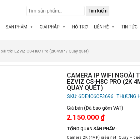
Tìm kiếm
SẢN PHẨM
GIẢI PHÁP
HỖ TRỢ
LIÊN HỆ
TIN TỨC
goài trời EZVIZ CS-H8C Pro (2K 4MP / Quay quét)
CAMERA IP WIFI NGOÀI 
EZVIZ CS-H8C PRO (2K 4
QUAY QUÉT)
SKU: 6DE4C6CF3696
THƯƠNG H
Giá bán (Đã bao gồm VAT)
2.150.000
₫
TỔNG QUAN SẢN PHẨM:
Camera 2K (4MP) siêu nét. Quay – qué