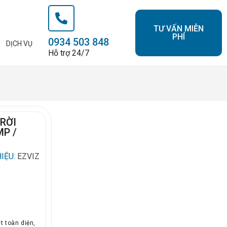
TƯ VẤN MIỄN
PHÍ
0934 503 848
DỊCH VỤ
Hỗ trợ 24/7
TRỜI
MP /
IỆU:
EZVIZ
t toàn diện,