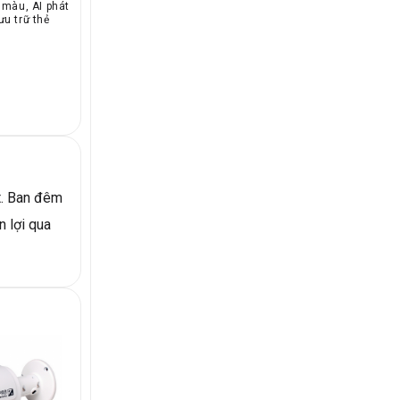
 màu, AI phát
ưu trữ thẻ
t. Ban đêm
n lợi qua