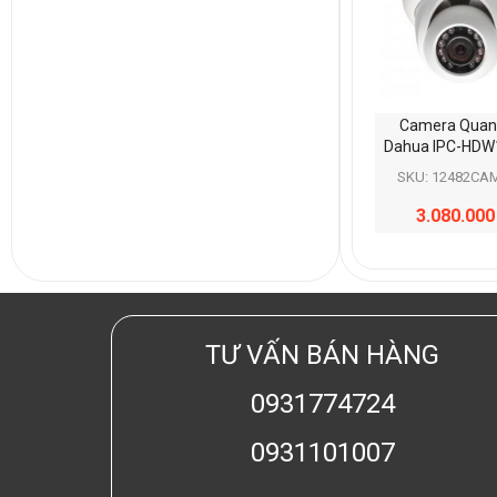
Camera Quan
Dahua IPC-HD
SKU: 12482CA
3.080.00
TƯ VẤN BÁN HÀNG
0931774724
0931101007