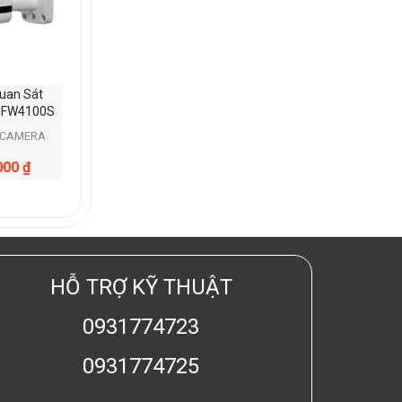
uan Sát
HFW4100S
3CAMERA
000
₫
HỖ TRỢ KỸ THUẬT
0931774723
0931774725