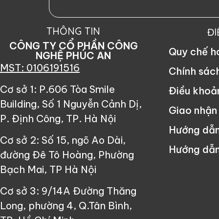
THÔNG TIN
Đ
CÔNG TY CỔ PHẦN CÔNG
Quy chế 
NGHỆ PHÚC AN
MST: 0106191516
Chính sác
Cơ sở 1: P.606 Tòa Smile
Điều khoả
Building, Số 1 Nguyễn Cảnh Dị,
Giao nhận
P. Định Công, TP. Hà Nội
Hướng dẫ
Cơ sở 2: Số 15, ngõ Ao Dài,
Hướng dẫn
đường Đê Tô Hoàng, Phường
Bạch Mai, TP Hà Nội
Cơ sở 3: 9/14A Đường Thăng
Long, phường 4, Q.Tân Bình,