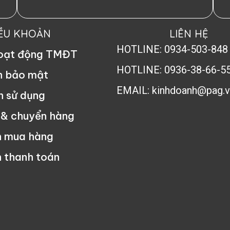
IỀU KHOẢN
LIÊN HỆ
HOTLINE: 0934-503-848
hoạt động TMĐT
HOTLINE: 0936-38-66-5
h bảo mật
EMAIL: kinhdoanh@pag.v
n sử dụng
 & chuyển hàng
n mua hàng
 thanh toán