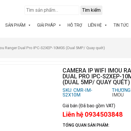
Tìm kiếm
SẢN PHẨM
GIẢI PHÁP
HỖ TRỢ
LIÊN HỆ
TIN TỨC
imou Ranger Dual Pro IPC-S2XEP-10M0S (Dual 5MP/ Quay quét)
CAMERA IP WIFI IMOU R
DUAL PRO IPC-S2XEP-10
(DUAL 5MP/ QUAY QUÉT)
SKU: CMR-IM-
THƯƠNG 
S2X10M
IMOU
Giá bán (Đã bao gồm VAT)
Liên hệ 0934503848
TỔNG QUAN SẢN PHẨM: