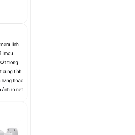
mera linh
fi Imou
át trong
t cùng tính
ửa hàng hoặc
 ảnh rõ nét.