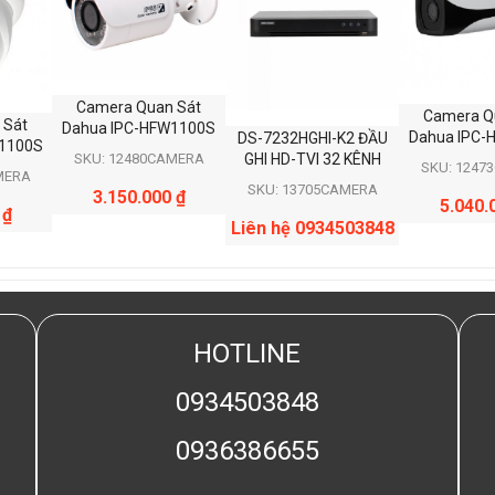
Camera Quan Sát
Camera Q
 Sát
Dahua IPC-HFW1100S
Dahua IPC-
DS-7232HGHI-K2 ĐẦU
W1100S
GHI HD-TVI 32 KÊNH
SKU: 12480CAMERA
SKU: 1247
MERA
SKU: 13705CAMERA
3.150.000
₫
5.040.
0
₫
Liên hệ 0934503848
HOTLINE
0934503848
0936386655